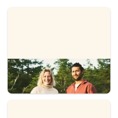
Stabelos bolåneräntor
Vi erbjuder färdigförhandlad ränta, helt utan
förhandling. Se våra räntor.