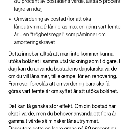
80 procent av bostadens värde, alltså 5 procent
lägre än idag
Omvärdering av bostad (för att öka
låneutrymmet) får göras max en gång vart femte
år – en ”tröghetsregel” som påminner om
amorteringskravet
Detta innebär alltså att man inte kommer kunna
utöka bolånet i samma utsträckning som tidigare. I
dag kan du använda bostadens dagsfärska värde
om du vill låna mer, till exempel för en renovering.
Framöver föreslås att omvärdering bara ska få
göras vart femte år om syftet är att utöka bolånet.
Det kan få ganska stor effekt. Om din bostad har
ökat i värde, men du behöver använda ett flera år
gammalt värde så minskar låneutrymmet.
Dessutom sätts en lägre gräns på 80 procent av