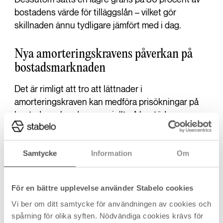
bostadens värde för tilläggslån – vilket gör
skillnaden ännu tydligare jämfört med i dag.
Nya amorteringskravens påverkan på
bostadsmarknaden
Det är rimligt att tro att lättnader i
amorteringskraven kan medföra prisökningar på
bostadsmarknaden, speciellt på bostäder som
förstagångsköpare eller de i början av sin
bostadskarriär köper, eftersom det är just de som
Samtycke
Information
Om
gynnas av ändringarna och får lättare att köpa
bostad.
För en bättre upplevelse använder Stabelo cookies
Även under presskonferensen medgav Niklas
Vi ber om ditt samtycke för användningen av cookies och
Wykman, finansmarknadsminister, att det finns
spårning för olika syften. Nödvändiga cookies krävs för
risk för ökade bostadspriser. Det skulle kunna