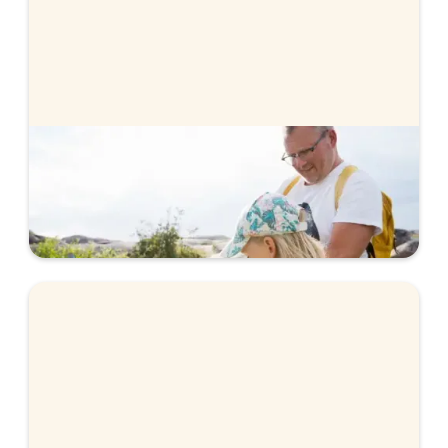
Bolån när du köper bostad
Vi hjälper dig med bolånet när du köper bostad.
Ansök helt digitalt och få svar direkt.