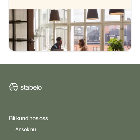
Flytta ditt bolån till oss
Ansök helt digitalt och signera med BankID. Vi
hjälper dig sedan med flytten av ditt bolån.
Bli kund hos oss
Ansök nu