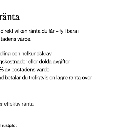
ränta
irekt vilken ränta du får – fyll bara i
tadens värde.
ndling och helkundskrav
skostnader eller dolda avgifter
0 % av bostadens värde
betalar du troligtvis en lägre ränta över
 effektiv ränta