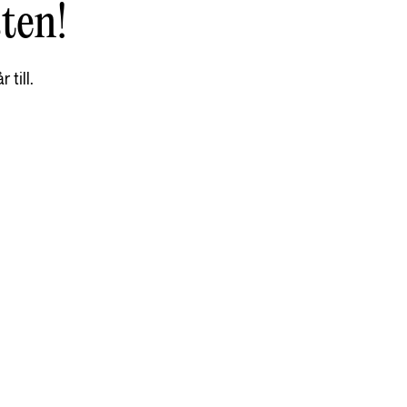
sten!
till.