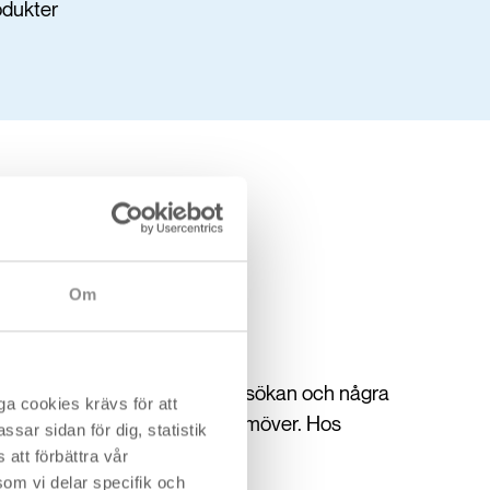
odukter
Om
d för att skicka in en bolåneansökan och några
a cookies krävs för att
dekostnad över en lång tid framöver. Hos
sar sidan för dig, statistik
krångel.
att förbättra vår
om vi delar specifik och