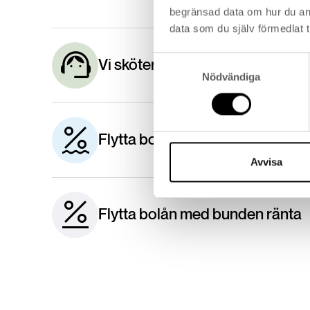
begränsad data om hur du an
data som du själv förmedlat t
Samtyckesval
Vi sköter det praktiska
Nödvändiga
Flytta bolån med rörlig ränta
Avvisa
Flytta bolån med bunden ränta