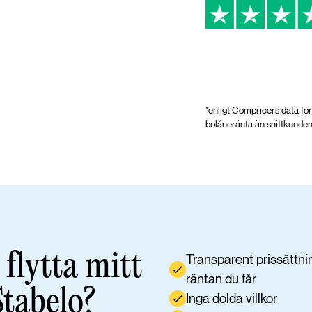
*enligt Compricers data fö
bolåneränta än snittkund
 flytta mitt
Transparent prissättni
räntan du får
Stabelo?
Inga dolda villkor