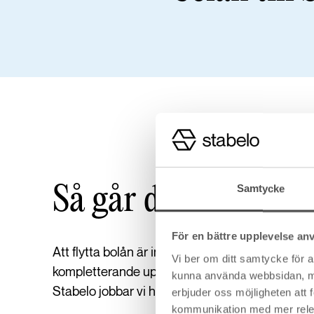
Så går det till att fl
Samtycke
För en bättre upplevelse an
Att flytta bolån är inte så svårt som många tro
Vi ber om ditt samtycke för 
kompletterande uppgifter. För många är det ver
kunna använda webbsidan, men 
Stabelo jobbar vi hårt för att göra processen en
erbjuder oss möjligheten att
kommunikation med mer releva