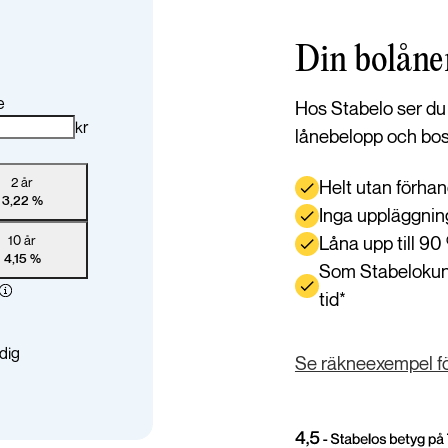
Din bolåne
Hos Stabelo ser du d
lånebelopp och bos
Helt utan förha
Inga uppläggning
Låna upp till 9
Som Stabelokund 
tid*
Se räkneexempel för