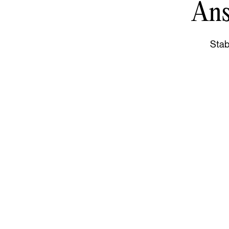
Ansö
Stab