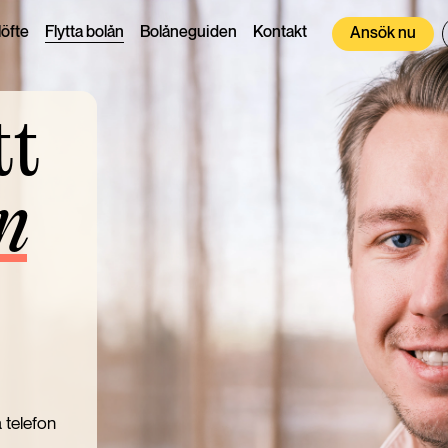
Flytta bolån
öfte
Bolåneguiden
Kontakt
Ansök nu
tt
n
 telefon