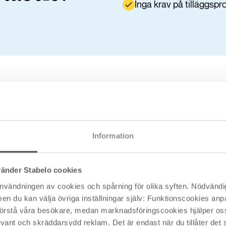
Inga krav på tilläggspr
ytta sitt bolån
Information
vänder Stabelo cookies
r. I praktiken handlar det om några extra minuters skärmti
användningen av cookies och spårning för olika syften. Nödvändig
kligen värt det, eftersom det kan innebära en lägre boen
du kan välja övriga inställningar själv: Funktionscookies anpas
kel och smidig, så att du kan byta långivare utan onödigt 
 förstå våra besökare, medan marknadsföringscookies hjälper oss 
nt och skräddarsydd reklam. Det är endast när du tillåter det s