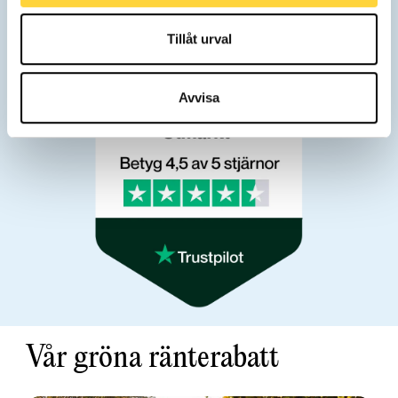
värde och ekonomi tillåter det
Här hittar du våra
historiska genomsnittsräntor
Tillåt urval
Avvisa
Vår gröna ränterabatt