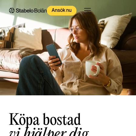
Ansök nu
Köpa bostad
vi hjälper dig