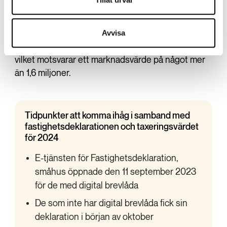
Trots höga ökningar i taxeringsvärde är det värt att
påpeka att fastighetsavgifterna inte kommer att
Avvisa
skjuta i höjden på grund av detta. Det finns ett
fastställt avgiftstak som är satt till 9 287 kronor,
vilket motsvarar ett marknadsvärde på något mer
än 1,6 miljoner.
Tidpunkter att komma ihåg i samband med
fastighetsdeklarationen och taxeringsvärdet
för 2024
E-tjänsten för Fastighetsdeklaration,
småhus öppnade den 11 september 2023
för de med digital brevlåda
De som inte har digital brevlåda fick sin
deklaration i början av oktober