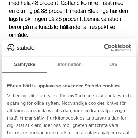
med hela 43 procent. Gotland kommer näst med
en ökning på 38 procent, medan Blekinge har den
lägsta ökningen på 26 procent. Denna variation
beror på marknadsförhållandena i respektive
område.
Nytt för i år: påverkan av vindkraftverk
Samtycke
Information
Om
En intressant nyhet för i år är möjligheten för de
som bor nära vindkraftverk att ansöka om sänkt
taxeringsvärde för sina fastigheter. Detta gäller
För en bättre upplevelse använder Stabelo cookies
både för dem som bor inom 500 meter och i vissa
Vi ber om ditt samtycke för användningen av cookies och
fall även inom 1000 meter från ett vindkraftverk.
spårning för olika syften. Nödvändiga cookies krävs för
Nära närheten till vindkraftverk kan påverka
att kunna använda webbsidan, men du kan välja övriga
fastighetens försäljningsvärde, och därför har
inställningar själv: Funktionscookies anpassar sidan för
Skatteverket börjat ta hänsyn till detta när de
dig, statistik erbjuder oss möjligheten att förstå våra
fastställer taxeringsvärden.
besökare, medan marknadsföringscookies hjälper oss att