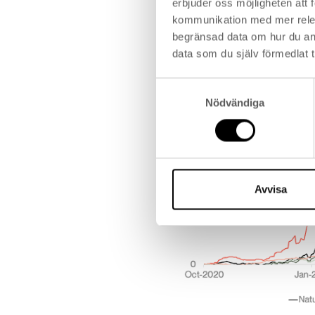
erbjuder oss möjligheten att
kommunikation med mer releva
begränsad data om hur du an
data som du själv förmedlat t
Samtyckesval
Nödvändiga
Avvisa