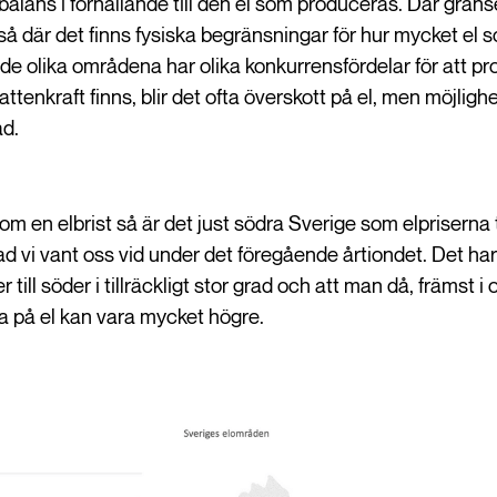
i balans i förhållande till den el som produceras. Där gr
tså där det finns fysiska begränsningar för hur mycket el
 olika områdena har olika konkurrensfördelar för att prod
ttenkraft finns, blir det ofta överskott på el, men möjlighet
ad.
om en elbrist så är det just södra Sverige som elpriserna 
d vi vant oss vid under det föregående årtiondet. Det har 
r till söder i tillräckligt stor grad och att man då, främst 
rna på el kan vara mycket högre.