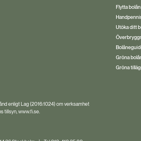
Flytta bolån
Handpenni
Utöka ditt 
Överbryggn
Bolånegui
Gröna bolå
Gröna tillä
stånd enligt Lag (2016:1024) om verksamhet
tillsyn, www.fi.se.