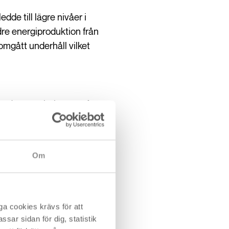
de till lägre nivåer i
re energiproduktion från
omgått underhåll vilket
gande energipriser är något
ergipriser i Kina, Indien,
non där staten helt sonika
er. Grafen nedan visar
Om
 är upp kraftigt på de
r?
a cookies krävs för att
sar sidan för dig, statistik