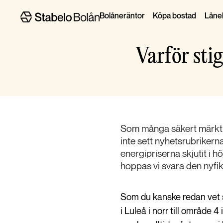
Bolåneräntor
Köpa bostad
Lånel
Varför stig
Som många säkert märkt h
inte sett nyhetsrubrikerna
energipriserna skjutit i h
hoppas vi svara den nyfik
Som du kanske redan vet s
i Luleå i norr till område 4