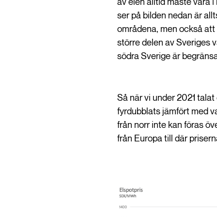
av elen alltid måste vara 
ser på bilden nedan är all
områdena, men också att de
större delen av Sveriges va
södra Sverige är begräns
Så när vi under 2021 talat 
fyrdubblats jämfört med va
från norr inte kan föras öve
från Europa till där prise