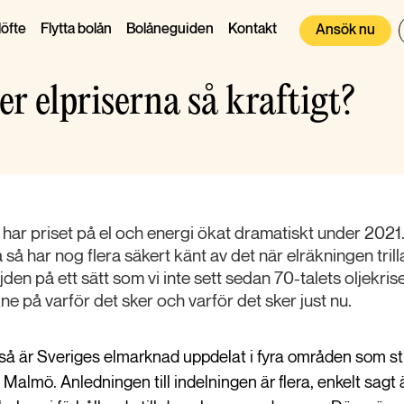
öfte
Flytta bolån
Bolåneguiden
Kontakt
Ansök nu
er elpriserna så kraftigt?
ar priset på el och energi ökat dramatiskt under 202
 så har nog flera säkert känt av det när elräkningen trilla
öjden på ett sätt som vi inte sett sedan 70-talets oljekris
ne på varför det sker och varför det sker just nu.
å är Sveriges elmarknad uppdelat i fyra områden som str
 i Malmö. Anledningen till indelningen är flera, enkelt sagt