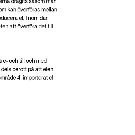
änserna dragits såsom man
 som kan överföras mellan
ucera el. I norr, där
en att överföra det till
tre- och till och med
dels berott på att elen
i område 4, importerat el