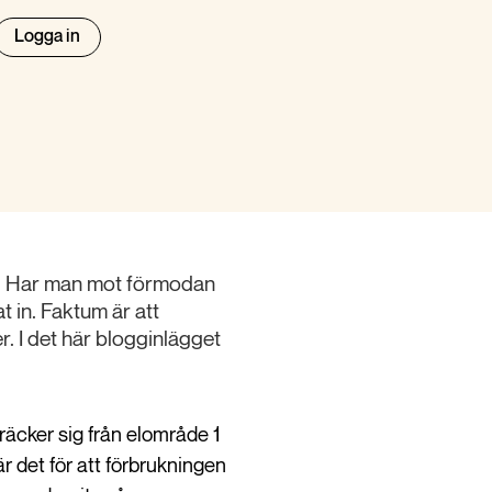
Logga in
1. Har man mot förmodan
t in. Faktum är att
er. I det här blogginlägget
äcker sig från elområde 1
 är det för att förbrukningen