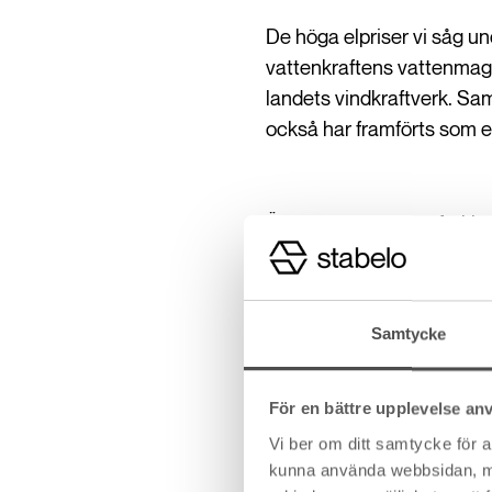
De höga elpriser vi såg un
vattenkraftens vattenmaga
landets vindkraftverk. Sam
också har framförts som en
Även om alla dessa förklar
som just nu rapporteras fr
USA, Storbritannien och v
fick slut på olja och fick 
Samtycke
energislag som naturgas (L
internationella energimark
För en bättre upplevelse an
Vi ber om ditt samtycke för 
kunna använda webbsidan, men 