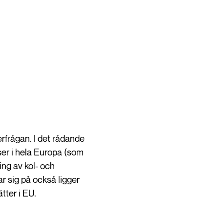
terfrågan. I det rådande
ser i hela Europa (som
ing av kol- och
r sig på också ligger
tter i EU.