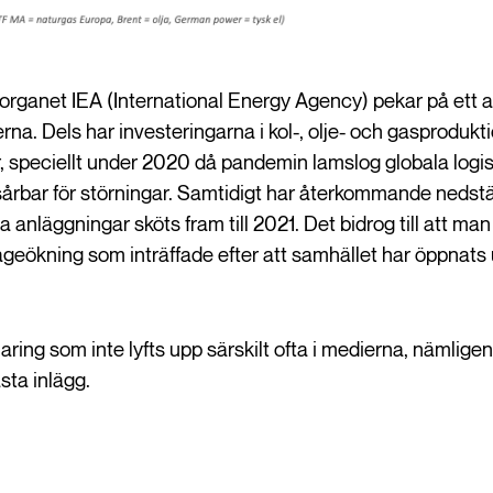
organet IEA (International Energy Agency) pekar på ett a
na. Dels har investeringarna i kol-, olje- och gasprodukti
r, speciellt under 2020 då pandemin lamslog globala logisti
årbar för störningar. Samtidigt har återkommande nedst
ktiga anläggningar sköts fram till 2021. Det bidrog till att
rågeökning som inträffade efter att samhället har öppnat
klaring som inte lyfts upp särskilt ofta i medierna, nämlig
sta inlägg.