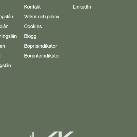
Kontakt
LinkedIn
ngslån
Villkor och policy
bolån
Cookies
ingslån
Blogg
den
Boprisindikator
n
Boränteindikator
ggslån