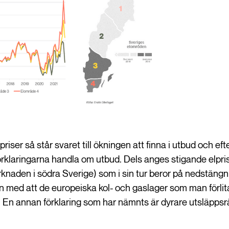
priser så står svaret till ökningen att finna i utbud och ef
förklaringarna handla om utbud. Dels anges stigande elpri
rknaden i södra Sverige) som i sin tur beror på nedstängn
n med att de europeiska kol- och gaslager som man förlita
. En annan förklaring som har nämnts är dyrare utsläppsrä