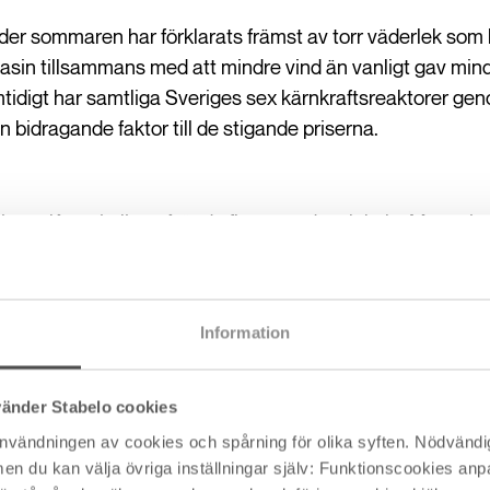
der sommaren har förklarats främst av torr väderlek som led
sin tillsammans med att mindre vind än vanligt gav mind
tidigt har samtliga Sveriges sex kärnkraftsreaktorer gen
 bidragande faktor till de stigande priserna.
ingar låter rimliga så är de flesta av dem lokala. Men sti
ån hela världen. Det har rapporterats om historiskt höga en
äldigt många andra länder därtill. Skräckexemplet är Liba
stänga av strömmen i landet vid flera tillfällen under oktob
Information
NG och TTF), olja (Brent) och kol och där alla energislag
naderna. Kan det vara något strukturellt globalt som ske
vänder Stabelo cookies
användningen av cookies och spårning för olika syften. Nödvändig
du kan välja övriga inställningar själv: Funktionscookies anpas