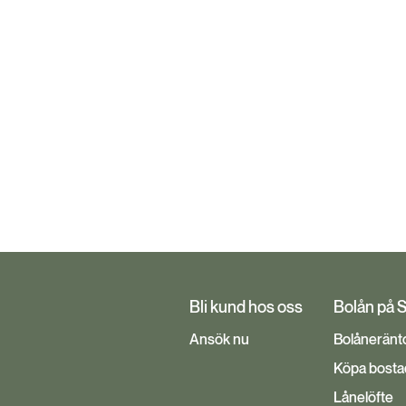
Bli kund hos oss
Bolån på 
Ansök nu
Bolåneränt
Köpa bosta
Lånelöfte