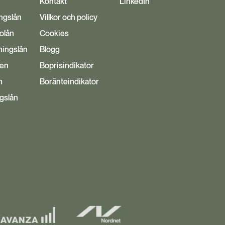
Kontakt
LinkedIn
ngslån
Villkor och policy
bolån
Cookies
ingslån
Blogg
den
Boprisindikator
n
Boränteindikator
ggslån