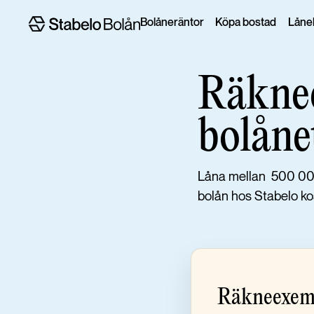
Bolåneräntor
Köpa bostad
Lånel
Räknee
bolåne
Låna mellan 500 000 k
bolån hos Stabelo ko
Räkneexemp