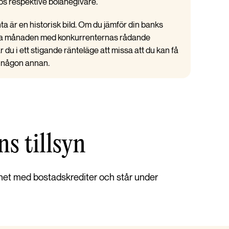
s respektive bolånegivare.
a är en historisk bild. Om du jämför din banks
rra månaden med konkurrenternas rådande
 du i ett stigande ränteläge att missa att du kan få
s någon annan.
s tillsyn
het med bostadskrediter och står under