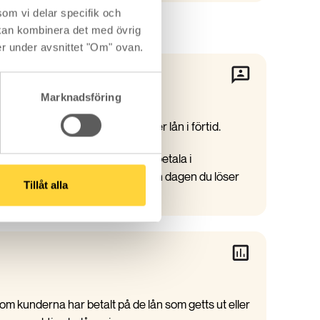
om vi delar specifik och
kan kombinera det med övrig
er under avsnittet "Om" ovan.
ing
Marknadsföring
a betala om du löser ett bunder lån i förtid.
 veta hur mycket du kan behöva betala i
å den påverkas av ränteläget den dagen du löser
Tillåt alla
m kunderna har betalt på de lån som getts ut eller