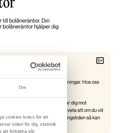
tor
till bolåneräntor. Din
r bolåneräntor hjälper dig
a för att skydda dig vid räntehöjningar. Hos oss
Om
2, 3, 5 och 10 år.
n fast månadskostnad och skyddar dig mot
gstiden. Det är dock viktigt att veta att om du vill
a cookies krävs för att
ytta ditt bolån eller avsluta bindningstiden så kan
sar sidan för dig, statistik
ränteskillnadsersättning.
att förbättra vår