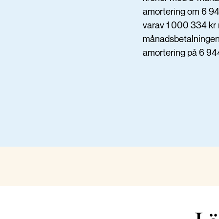
amortering om 6 944
varav 1 000 334 kr 
månadsbetalningen b
amortering på 6 944