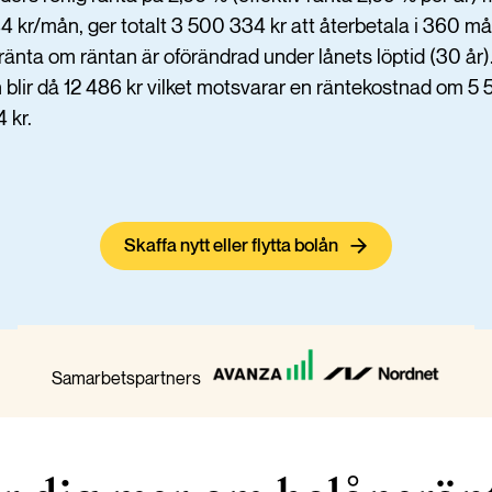
 kr/mån, ger totalt 3 500 334 kr att återbetala i 360 m
ränta om räntan är oförändrad under lånets löptid (30 år)
lir då 12 486 kr vilket motsvarar en räntekostnad om 5 
 kr.
Skaffa nytt eller flytta bolån
Samarbetspartners