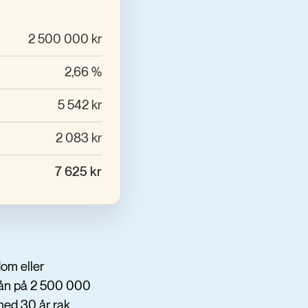
2 500 000 kr
2,66 %
5 542 kr
2 083 kr
7 625 kr
om eller
olån på 2 500 000
med 30 år rak