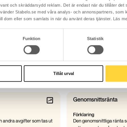
nt och skräddarsydd reklam. Det är endast när du tillåter det s
vänder Stabelo.se med våra analys- och annonspartners, som 
ill dom eller som samlats in när du använt deras tjänster. Läs m
Ränteskillnadsersättn
Funktion
Statistik
Förklaring
et
En kostnad som du kan behöv
Tänk på
vare eftersom vissa
Det går inte på förhand att
h andra faktiskt visar sin
ränteskillnadsersättning d
Tillåt urval
lånet.
Genomsnittsränta
Förklaring
h andra avgifter som tas ut
Den genomsnittliga ränta so