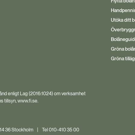
Flytta bolån
Handpenni
Utöka ditt 
Överbryggn
Bolånegui
Gröna bolå
Gröna tillä
stånd enligt Lag (2016:1024) om verksamhet
tillsyn, www.fi.se.
14 36 Stockholm |
Tel 010-410 35 00