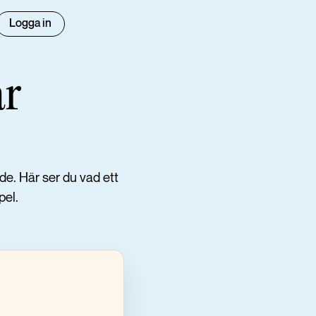
Logga in
ar
de. Här ser du vad ett
pel.