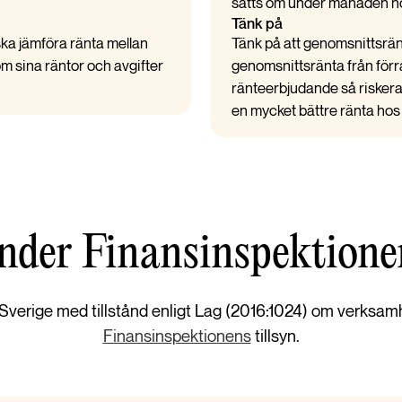
satts om under månaden ho
Tänk på
 ska jämföra ränta mellan
Tänk på att genomsnittsränt
om sina räntor och avgifter
genomsnittsränta från fö
ränteerbjudande så riskerar
en mycket bättre ränta ho
under Finansinspektionen
 Sverige med tillstånd enligt Lag (2016:1024) om verksam
Finansinspektionens
tillsyn.