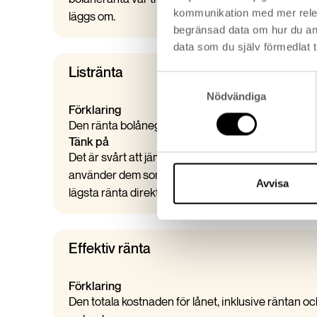
kommunikation med mer releva
läggs om.
begränsad data om hur du an
data som du själv förmedlat t
Listränta
Samtyckesval
Nödvändiga
Förklaring
Den ränta bolånegivaren annonserar i skyltfönstr
Tänk på
Det är svårt att jämföra listräntor mellan bolånegi
använder dem som utgångspunkt vid förhandling oc
Avvisa
lägsta ränta direkt.
Effektiv ränta
Förklaring
Den totala kostnaden för lånet, inklusive räntan oc