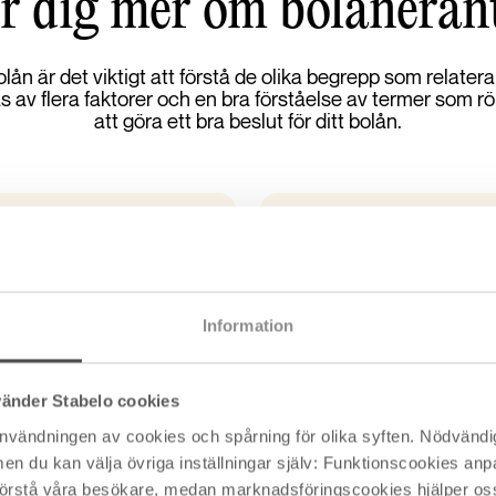
r dig mer om bolånerän
ån är det viktigt att förstå de olika begrepp som relaterar 
av flera faktorer och en bra förståelse av termer som rö
att göra ett bra beslut för ditt bolån.
Bunden ränta
Förklaring
änta men är som namnet
Du kan binda din bolåneränt
Information
tor
ger dig en prognos vart
kan du binda din ränta på 1, 
Tänk på
En bunden ränta ger dig e
vänder Stabelo cookies
an du i tider då
räntehöjningar under bindnin
användningen av cookies och spårning för olika syften. Nödvändig
iljer från den aktuella
göra extra avbetalningar, fl
du kan välja övriga inställningar själv: Funktionscookies anpas
gas om till vår aktuella
det utgå en kostnad kallad 
 förstå våra besökare, medan marknadsföringscookies hjälper oss 
u se vilket datum din ränta