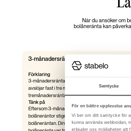
Lä
När du ansöker om bol
bolåneränta kan påverkas 
3-månadersränta
Förklaring
3-månadersräntan kallas i vardagligt tal rörlig r
Samtycke
avslöjar fast i tre månader.
Stabelos boränteindika
tremånadersräntan är på väg.
Tänk på
För en bättre upplevelse an
Eftersom 3-månadersräntan är fast i tre månader k
Vi ber om ditt samtycke för 
bolåneräntor stiger eller sjunker se att din ränta sk
kunna använda webbsidan, men 
bolåneräntan. Din ränta kommer automatiskt att läg
erbjuder oss möjligheten att
bolåneränta var tredje månad. På Mina Sidor kan d