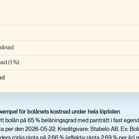
månad
ad (1 %)
ad
exempel för bolånets kostnad under hela löptiden
t bolån på 65 % belåningsgrad med panträtt i fast egend
ta per den 2026-05-22. Kreditgivare: Stabelo AB. Ex: B
rs rörlig ränta på 2,66 % (effektiv ränta 2,69 % per år) 