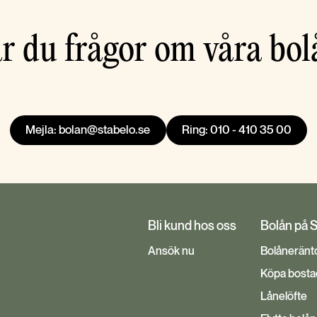
r du frågor om våra bol
Mejla: bolan@stabelo.se
Ring: 010 - 410 35 00
Bli kund hos oss
Bolån på 
Ansök nu
Bolåneränt
Köpa bosta
Lånelöfte