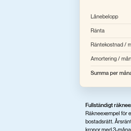
Lånebelopp
Ränta
Räntekostnad / 
Amortering / mån
Summa per mån
Fullständigt räkne
Räkneexempel för et
bostadsrätt. Årsrän
kronor med 3-månade