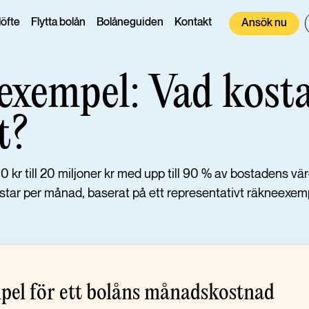
öfte
Flytta bolån
Bolåneguiden
Kontakt
Ansök nu
xempel: Vad kost
t?
r till 20 miljoner kr med upp till 90 % av bostadens vär
star per månad, baserat på ett representativt räkneexem
el för ett bolåns månadskostnad