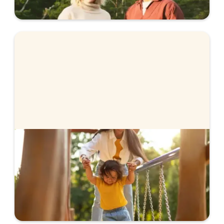
förhandling. Se våra räntor.
Hur mycket måste jag amortera?
Amorteringskravet styr hur mycket du måste
amortera och alla banker och långivare följer
samma amorteringskrav. Lär dig mer om hur det
fungerar och hur mycket du måste amortera.