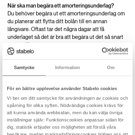
När ska man begära ett amorteringsunderlag?
Du behöver begära ut ett amorteringsunderlag om
du planerar att flytta ditt bolån till en annan
långivare. Oftast tar det några dagar att få
underlaget så det är bra att begära ut det så snart
som möjligt.
Vad kostar ett amorteringsunderlag?
Samtycke
Information
Om
Det kostar aldrig någonting att begära ut ett
amorteringsunderlag.
För en bättre upplevelse använder Stabelo cookies
Vad är skillnaden mellan ett amorteringsunderlag
Vi ber om ditt samtycke för användningen av cookies och
och en amorteringsplan?
spårning för olika syften. Nödvändiga cookies krävs för
En amorteringsplan visar hur mycket du ska
att kunna använda webbsidan, men du kan välja övriga
amortera varje månad och bör ha fått din
inställningar själv: Funktionscookies anpassar sidan för
amorteringsplan när du tog ditt lån. Ett
dig, statistik erbjuder oss möjligheten att förstå våra
amorteringsunderlag däremot är ett dokument som
besökare, medan marknadsföringscookies hjälper oss att