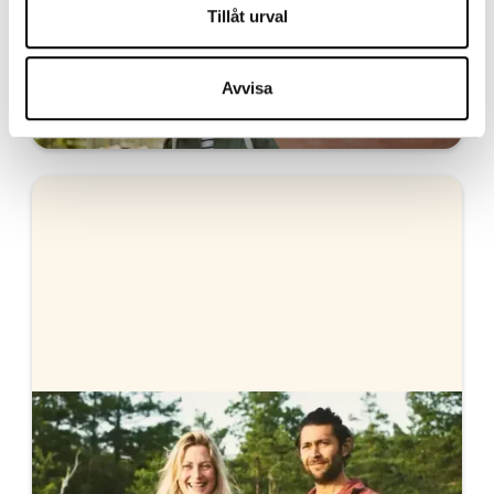
Tillåt urval
Flytta ditt bolån till oss
Ansök helt digitalt och signera med BankID. Vi
Avvisa
hjälper dig sedan med flytten av ditt bolån.
Stabelos bolåneräntor
Vi erbjuder färdigförhandlad ränta, helt utan