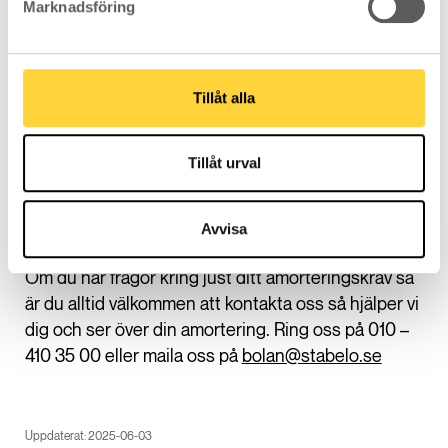
Marknadsföring
användes för att fastställa ditt amorterings- och
låneutrymmesgrundande värde. Om det har gått
mindre än fem år kan värdet omprövas om det skett
Tillåt alla
en avsevärd värdeförändring på grund av till
exempel omfattande renoveringar. Annars
fortsätter amorteringskravet baseras på det
Tillåt urval
ursprungliga värdet tills fem år har passerat.
Avvisa
Frågor kring amorteringskravet
Om du har frågor kring just ditt amorteringskrav så
är du alltid välkommen att kontakta oss så hjälper vi
dig och ser över din amortering. Ring oss på 010 –
410 35 00 eller maila oss på
bolan@stabelo.se
Uppdaterat: 2025-06-03