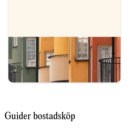
Prognos för bolåneräntor
Vi går igenom hur prognosen för bolåneräntor
ser ut framåt och hur du kan tänka med ditt bolån
just nu.
Guider bostadsköp