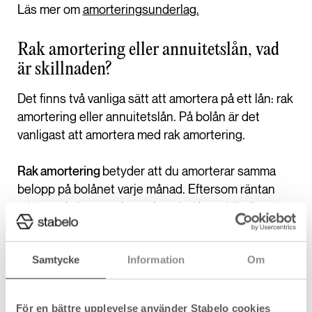
Läs mer om
amorteringsunderlag.
Rak amortering eller annuitetslån, vad
är skillnaden?
Det finns två vanliga sätt att amortera på ett lån: rak
amortering eller annuitetslån. På bolån är det
vanligast att amortera med rak amortering.
Rak amortering
betyder att du amorterar samma
belopp på bolånet varje månad. Eftersom räntan
räknas på det som återstår av bolånet, blir din
totala månadskostnad lägre med tiden.
Samtycke
Information
Om
Med ett annuitetslån
betalar du samma totala
belopp varje månad – en kombination av ränta och
amortering. I början går en större del till ränta och
För en bättre upplevelse använder Stabelo cookies