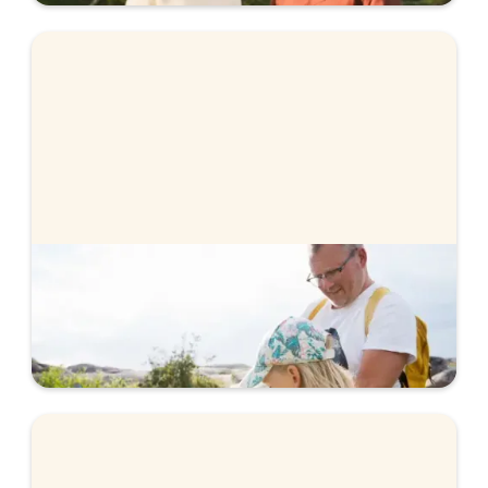
Rörlig eller bunden ränta
Är det bäst att välja rörlig eller bunden ränta just
nu? Vi går igenom hur du kan tänka när du väljer.