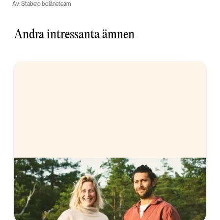
Av: Stabelo bolåneteam
Andra intressanta ämnen
Stabelos bolåneräntor
Vi erbjuder färdigförhandlad ränta, helt utan
förhandling. Se våra räntor.