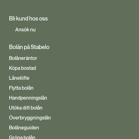
Bli kund hos oss
Ansök nu
Bolån på Stabelo
Bolåneräntor
Köpa bostad
Lånelöfte
Flytta bolån
Handpenningslån
Utöka ditt bolån
Överbryggningslån
Bolåneguiden
Gröna bolån