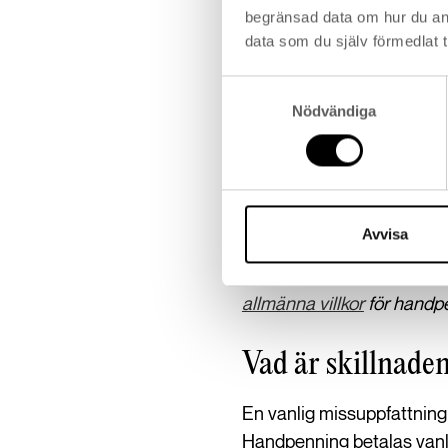
Uppläggningsavgift: 0 kr
begränsad data om hur du an
Aviavgift: 0 kr
data som du själv förmedlat t
Samtyckesval
Nödvändiga
Räkneexempel: Räntan för
lånar 200 000 kr och har 
perioden.
Avvisa
Här kan du läsa våra
allmänna villkor
för handp
Vad är skillnade
En vanlig missuppfattning
Handpenning betalas vanli