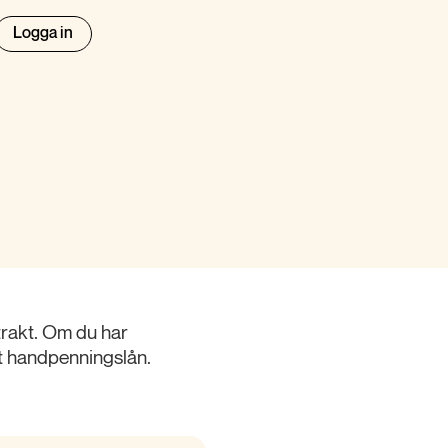
Logga in
trakt. Om du har
tt handpenningslån.