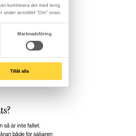
kan kombinera det med övrig
er under avsnittet "Om" ovan.
Marknadsföring
ggningskostnad. Om du
988 kr under hela
Tillåt alla
ts?
å är inte fallet.
kran både för säljaren