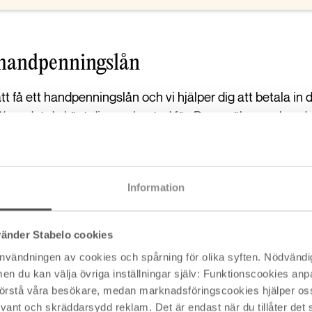
 handpenningslån
t få ett handpenningslån och vi hjälper dig att betala in de
 % av det du köpt din nya bostad för. Du ansöker om han
lån.
n till mäklaren
Information
ntan betalas i samband med att lånet löses
nader
vänder Stabelo cookies
användningen av cookies och spårning för olika syften. Nödvändig
andpenningslån?
du kan välja övriga inställningar själv: Funktionscookies anpas
 förstå våra besökare, medan marknadsföringscookies hjälper oss 
nt och skräddarsydd reklam. Det är endast när du tillåter det s