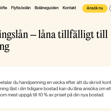
öfte
Flytta bolån
Bolåneguiden
Kontakt
Ansök nu
slån – låna tillfälligt till
ng
talar du handpenning en vecka efter att du skrivit kon
ning låst i din tidigare bostad kan du låna ansöka om e
m mest uppgå till 10 % av priset på din nya bostad.