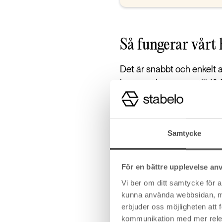
Så fungerar vårt
Det är snabbt och enkelt at
kan ansöka om upp till 10
med att du ansöker om bo
Vi betalar handpenninge
Samtycke
Amorteringsfritt och rä
Inga uppläggningskost
För en bättre upplevelse an
Vi ber om ditt samtycke för 
Vad kostar ett h
kunna använda webbsidan, men 
erbjuder oss möjligheten att
Aktuell ränta: 3 %
kommunikation med mer releva