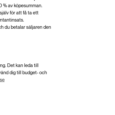
 10 % av köpesumman.
v för att få ta ett
ntantinsats.
ch du betalar säljaren den
g. Det kan leda till
änd dig till budget- och
.se