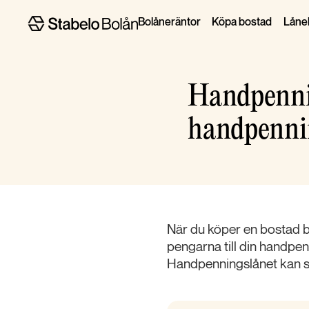
Bolåneräntor
Köpa bostad
Lånel
Handpenning
handpenni
När du köper en bostad be
pengarna till din handpen
Handpenningslånet kan so