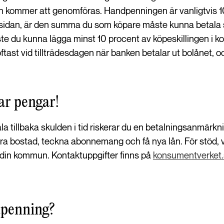
en kommer att genomföras. Handpenningen är vanligtvis
sidan, är den summa du som köpare måste kunna betala själ
te du kunna lägga minst 10 procent av köpeskillingen i ko
tast vid tillträdesdagen när banken betalar ut bolånet, o
ar pengar!
a tillbaka skulden i tid riskerar du en betalningsanmärknin
yra bostad, teckna abonnemang och få nya lån. För stöd, v
 din kommun. Kontaktuppgifter finns på
konsumentverket
dpenning?