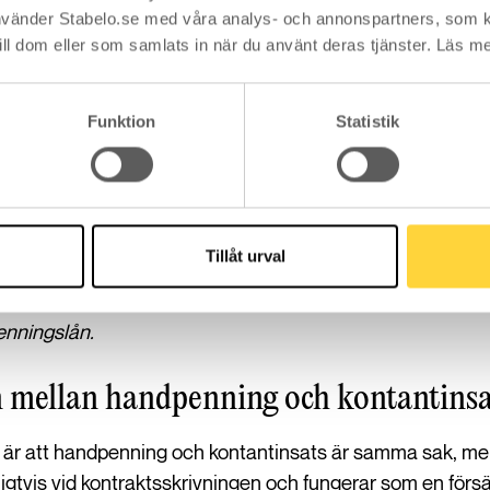
vänder Stabelo.se med våra analys- och annonspartners, som 
ill dom eller som samlats in när du använt deras tjänster. Läs m
Funktion
Statistik
 handpenningslån är 3 % och vi tar inte ut någon upplä
lånet i 60 dagar kommer räntekostnaden för lånet att bli 
Tillåt urval
enningslån.
n mellan handpenning och kontantinsa
 är att handpenning och kontantinsats är samma sak, men s
gtvis vid kontraktsskrivningen och fungerar som en försä