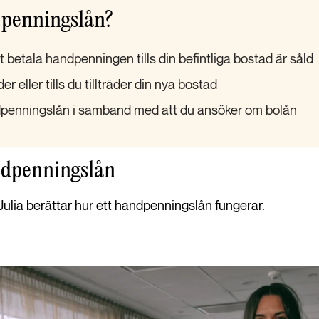
dpenningslån?
r att betala handpenningen tills din befintliga bostad är såld
r eller tills du tillträder din nya bostad
penningslån i samband med att du ansöker om bolån
ndpenningslån
lia berättar hur ett handpenningslån fungerar.