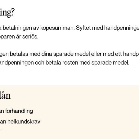
ing?
a betalningen av köpesumman. Syftet med handpenningen 
paren är seriös.
en betalas med dina sparade medel eller med ett handp
av handpenningen och betala resten med sparade medel.
lån
an förhandling
utan helkundskrav
r