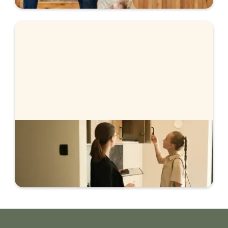
Köpa eller sälja först?
Lär dig mer om för- och nackdelarna när du
väljer om du ska köpa eller sälja först.