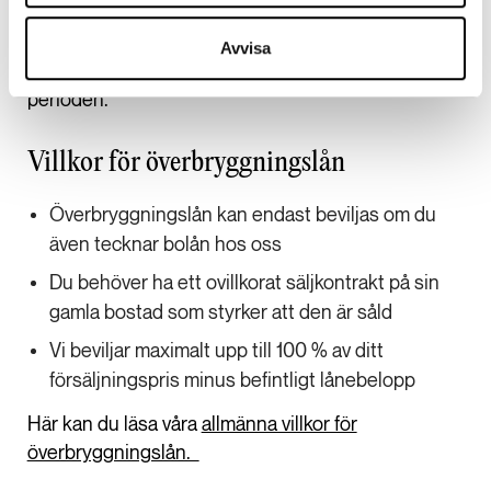
ut någon uppläggningskostnad. Om du lånar
500 000 kr och har lånet i 60 dagar kommer
Avvisa
räntekostnaden för lånet att bli 2 466 kr under hela
perioden.
Villkor för överbryggningslån
Överbryggningslån kan endast beviljas om du
även tecknar bolån hos oss
Du behöver ha ett ovillkorat säljkontrakt på sin
gamla bostad som styrker att den är såld
Vi beviljar maximalt upp till 100 % av ditt
försäljningspris minus befintligt lånebelopp
Här kan du läsa våra
allmänna villkor för
överbryggningslån.