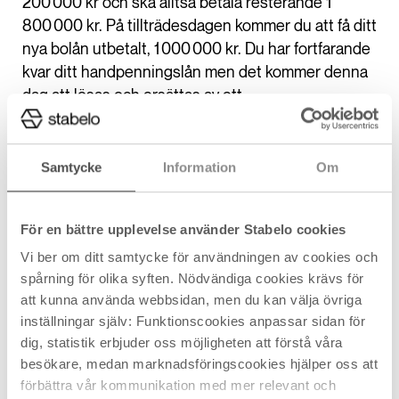
200 000 kr och ska alltså betala resterande 1
800 000 kr. På tillträdesdagen kommer du att få ditt
nya bolån utbetalt, 1 000 000 kr. Du har fortfarande
kvar ditt handpenningslån men det kommer denna
dag att lösas och ersättas av ett
överbryggningslån. Överbryggningslånet kommer
att betalas ut och uppgå till 1 000 000 kr,
handpenningslånet avslutas och vi betalar för din
Samtycke
Information
Om
nya bostad åt dig.
För en bättre upplevelse använder Stabelo cookies
Under tiden 1:a maj till 1:a juni har du alltså två
bostäder och du har kvar ditt bolån på den gamla
Vi ber om ditt samtycke för användningen av cookies och
spårning för olika syften. Nödvändiga cookies krävs för
bostad, har bolån på din nya bostad samt ett
att kunna använda webbsidan, men du kan välja övriga
överbryggningslån.
inställningar själv: Funktionscookies anpassar sidan för
dig, statistik erbjuder oss möjligheten att förstå våra
Den 1:a juni lämnar du nycklarna för din gamla
besökare, medan marknadsföringscookies hjälper oss att
bostad och får pengarna från försäljningen. Ditt
förbättra vår kommunikation med mer relevant och
gamla bolån betalas av och avslutas och du kan