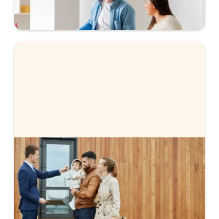
Ansök helt digitalt och få svar direkt.
Handpenningslån
När du köper en bostad ska du betala 10 % av
köpeskillingen i handpenning inom en vecka. Det
går bra att låna till handpenningen med ett
tillfälligt handpenningslån.