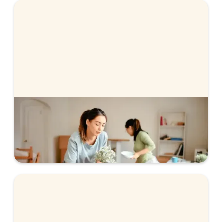
Rörlig eller bunden ränta
Är det bäst att välja rörlig eller bunden ränta just
nu? Vi går igenom hur du kan tänka när du väljer.