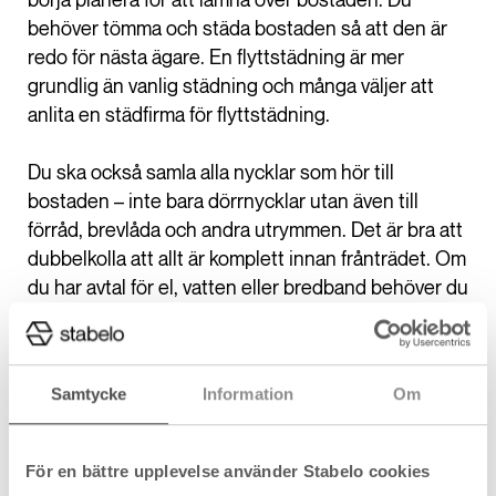
börja planera för att lämna över bostaden. Du
behöver tömma och städa bostaden så att den är
redo för nästa ägare. En flyttstädning är mer
grundlig än vanlig städning och många väljer att
anlita en städfirma för flyttstädning.
Du ska också samla alla nycklar som hör till
bostaden – inte bara dörrnycklar utan även till
förråd, brevlåda och andra utrymmen. Det är bra att
dubbelkolla att allt är komplett innan frånträdet. Om
du har avtal för el, vatten eller bredband behöver du
kontakta leverantörerna och avsluta eller flytta
dessa till din nya adress.
Samtycke
Information
Om
På frånträdesdagen
Frånträdet är den dag du ska lämna över nycklarna
För en bättre upplevelse använder Stabelo cookies
och köparen gör sin betalning till dig. Frånträdet