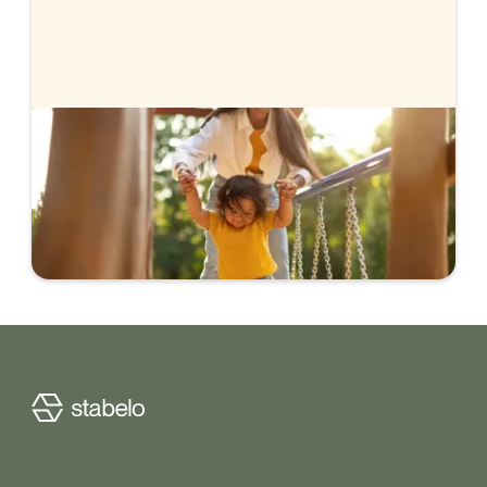
Köpguiden
Budget inför köpet, köpa eller sälja först och tips
inför budgivningen. Lär dig allt som är viktigt när
man köper bostad i vår köpguide.