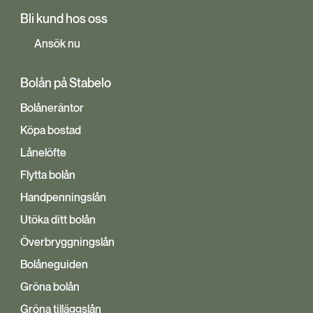
Bli kund hos oss
Ansök nu
Bolån på Stabelo
Bolåneräntor
Köpa bostad
Lånelöfte
Flytta bolån
Handpenningslån
Utöka ditt bolån
Överbryggningslån
Bolåneguiden
Gröna bolån
Gröna tilläggslån