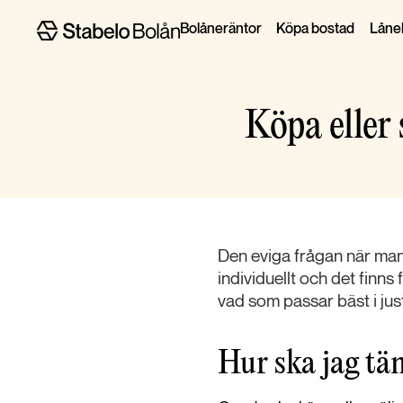
Bolåneräntor
Köpa bostad
Lånel
Köpa eller 
Den eviga frågan när man 
individuellt och det finns
vad som passar bäst i just
Hur ska jag tän