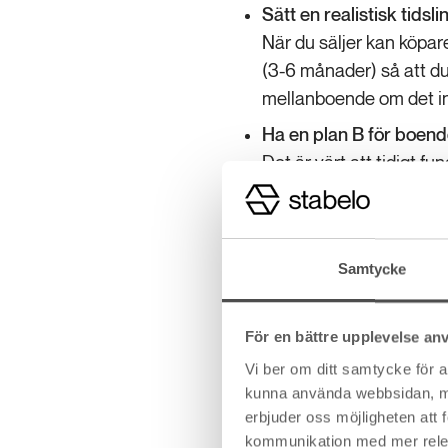
Sätt en realistisk tidslin
När du säljer kan köpare
(3-6 månader) så att du 
mellanboende om det in
Ha en plan B för boend
Det är värt att tidigt fu
andra hand, bo hos fami
ha.
Vänta inte med lånelöft
Samtycke
Även om du planerar att s
bostad dyker upp. Hos St
För en bättre upplevelse an
månader.
Vi ber om ditt samtycke för 
Räkna med kostnader för
kunna använda webbsidan, men 
Om perioderna mellan di
erbjuder oss möjligheten att
eller ett tillfälligt boende
kommunikation med mer releva