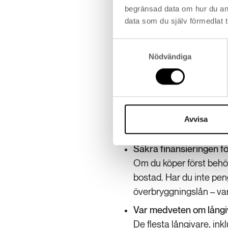
begränsad data om hur du an
Att tänka på när
data som du själv förmedlat t
Att köpa först ger dig tid
Samtyckesval
om din nuvarande bostad int
Nödvändiga
Värdera din nuvarande 
Utgå från en mäklarvärd
procent under värdering
Avvisa
två bostäder och en st
Säkra finansieringen f
Om du köper först behö
bostad. Har du inte penga
överbryggningslån – var
Var medveten om långiv
De flesta långivare, ink