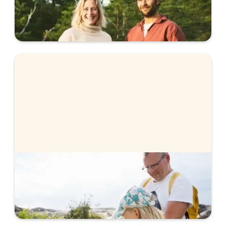
Vi erbjuder färdigförhandlad ränta, helt utan
förhandling. Se våra räntor.
Rörlig eller bunden ränta
Är det bäst att välja rörlig eller bunden ränta just
nu? Vi går igenom hur du kan tänka när du väljer.