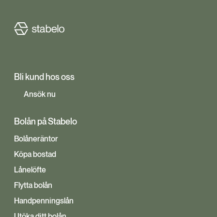
Bli kund hos oss
Ansök nu
Bolån på Stabelo
Bolåneräntor
Köpa bostad
Lånelöfte
Flytta bolån
Handpenningslån
Utöka ditt bolån