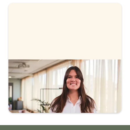
Prognos för bolåneräntor
Vi går igenom Riksbankens senaste
räntebesked, vad Riksbanken och marknaden
har för prognos på styrräntan och hur det i sin
tur påverkar bolåneräntorna.