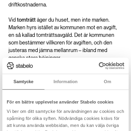
driftkostnaderna.
Vid
tomträtt
äger du huset, men inte marken.
Marken hyrs istället av kommunen mot en avgift,
en så kallad tomträttsavgäld. Det är kommunen
som bestämmer villkoren för avgiften, och den
justeras med jämna mellanrum – ibland med
ganska stora höjningar.
Bostadsrätt
förekommer framför allt vid köp av
parhus eller radhus. Då äger du inte huset direkt,
Samtycke
Information
Om
utan en andel i en bostadsrättsförening (precis
som när du köper en lägenhet). Du betalar en
För en bättre upplevelse använder Stabelo cookies
månadsavgift till föreningen som går till
gemensamma kostnader som underhåll,
Vi ber om ditt samtycke för användningen av cookies och
spårning för olika syften. Nödvändiga cookies krävs för
försäkringar och fastighetslån.
att kunna använda webbsidan, men du kan välja övriga