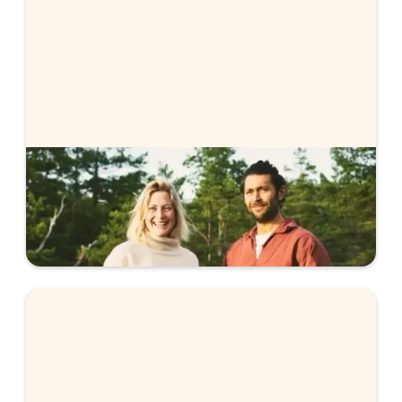
Stabelos bolåneräntor
Vi erbjuder färdigförhandlad ränta, helt utan
förhandling. Se våra räntor.