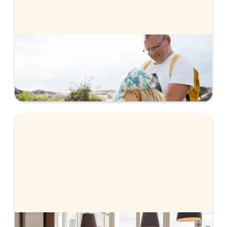
Bolån när du köper bostad
Vi hjälper dig med bolånet när du köper bostad.
Ansök helt digitalt och få svar direkt.