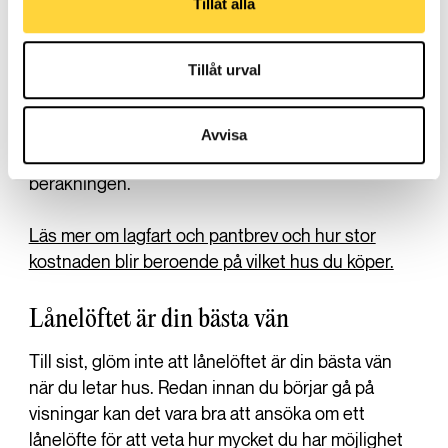
1,5 procent av köpeskillingen. Pantbrev är enkelt
Tillåt alla
beskrivet säkerheten för ditt bolån och om det
inte finns en lika stor summa pantbrev på huset
Tillåt urval
som du ska ha i bolån kommer det tillkomma en
kostnad för att ta ut nya pantbrev. Kostnaden för
pantbrev kan uppgå till flera tiotusentals kronor så
Avvisa
det vore tråkigt att missa att ha med det i
beräkningen.
Läs mer om lagfart och pantbrev och hur stor
kostnaden blir beroende på vilket hus du köper.
Lånelöftet är din bästa vän
Till sist, glöm inte att lånelöftet är din bästa vän
när du letar hus. Redan innan du börjar gå på
visningar kan det vara bra att ansöka om ett
lånelöfte för att veta hur mycket du har möjlighet