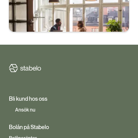
Flytta ditt bolån till oss
Ansök helt digitalt och signera med BankID. Vi
hjälper dig sedan med flytten av ditt bolån.
Bli kund hos oss
Ansök nu
Bolån på Stabelo