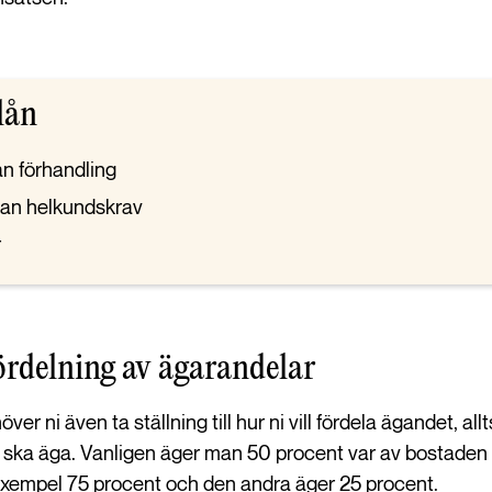
lån
an förhandling
utan helkundskrav
r
ördelning av ägarandelar
er ni även ta ställning till hur ni vill fördela ägandet, all
 ska äga. Vanligen äger man 50 procent var av bostaden
ll exempel 75 procent och den andra äger 25 procent.