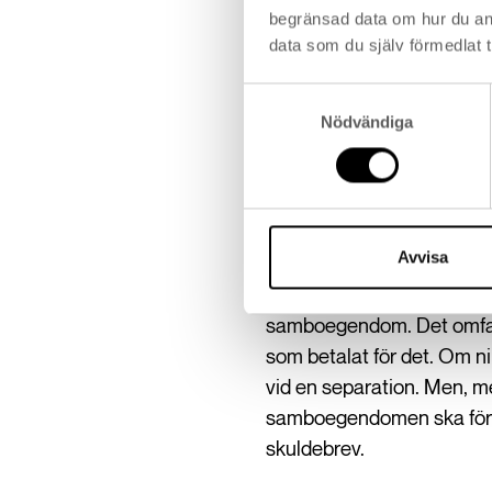
begränsad data om hur du an
Har ni båda möjlighet att 
data som du själv förmedlat t
båda har en tillsvidareans
Samtyckesval
Oavsett hur stor del av ko
Nödvändiga
betalningsansvariga för bo
sambo inte betalar för lån
Samboavtal
Avvisa
Om ni är sambos omfattas n
samboegendom. Det omfatt
som betalat för det. Om ni
vid en separation. Men, me
samboegendomen ska fördela
skuldebrev.