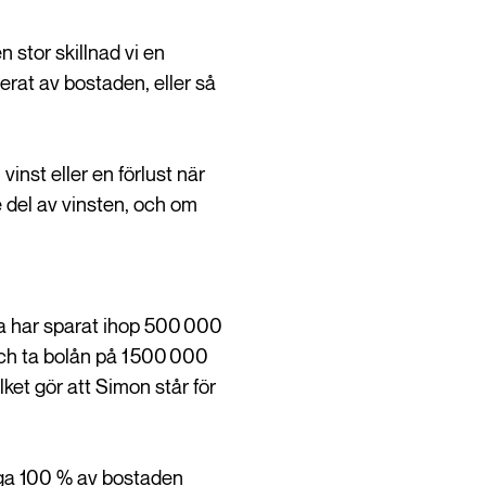
 stor skillnad vi en
ierat av bostaden, eller så
inst eller en förlust när
 del av vinsten, och om
ra har sparat ihop 500 000
och ta bolån på 1 500 000
ket gör att Simon står för
äga 100 % av bostaden