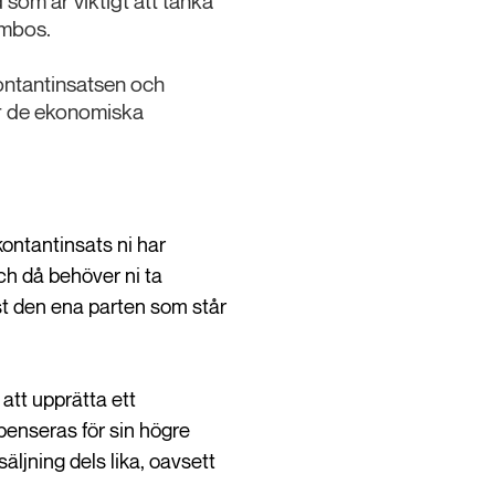
 som är viktigt att tänka
ambos.
kontantinsatsen och
tår de ekonomiska
kontantinsats ni har
och då behöver ni ta
dast den ena parten som står
att upprätta ett
penseras för sin högre
äljning dels lika, oavsett