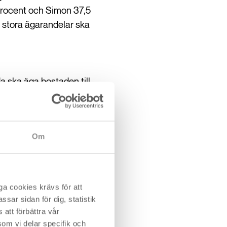
 procent och Simon 37,5
a stora ägarandelar ska
 ska äga bostaden till
 Sandra ska få tillbaka hela
och ett skuldebrev där de
Om
d en eventuell separation
på eventuell vinst (eller
a cookies krävs för att
sar sidan för dig, statistik
att förbättra vår
om vi delar specifik och