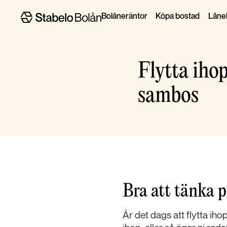
Bolåneräntor
Köpa bostad
Lånel
Flytta iho
sambos
Bra att tänka p
Är det dags att flytta ih