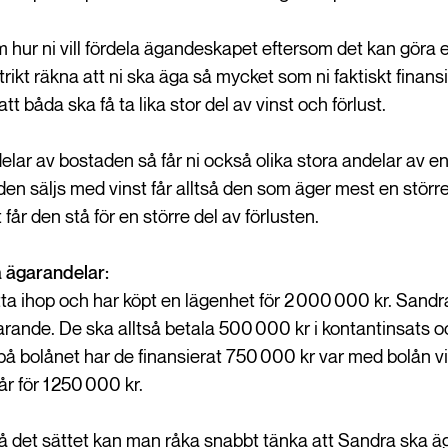
m hur ni vill fördela ägandeskapet eftersom det kan göra en
 strikt räkna att ni ska äga så mycket som ni faktiskt finans
att båda ska få ta lika stor del av vinst och förlust.
lar av bostaden så får ni också olika stora andelar av en v
en säljs med vinst får alltså den som äger mest en större
får den stå för en större del av förlusten.
a ägarandelar:
ta ihop och har köpt en lägenhet för 2 000 000 kr. Sand
arande. De ska alltså betala 500 000 kr i kontantinsats 
på bolånet har de finansierat 750 000 kr var med bolån vil
r för 1 250 000 kr.
på det sättet kan man råka snabbt tänka att Sandra ska 