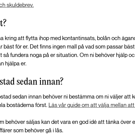
ch skuldebrev.
t?
na kring att flytta ihop med kontantinsats, bolån och ägan
st för er. Det finns ingen mall på vad som passar bäst f
 åt så fundera noga på er situation. Om ni behöver hjälp oc
n hjälpa er.
ostad sedan innan?
stad sedan innan behöver ni bestämma om ni väljer att k
amla bostäderna först.
Läs vår guide om att välja mellan att
 behöver säljas kan det vara en god idé att tänka över ex
affärer som behöver gå i lås.