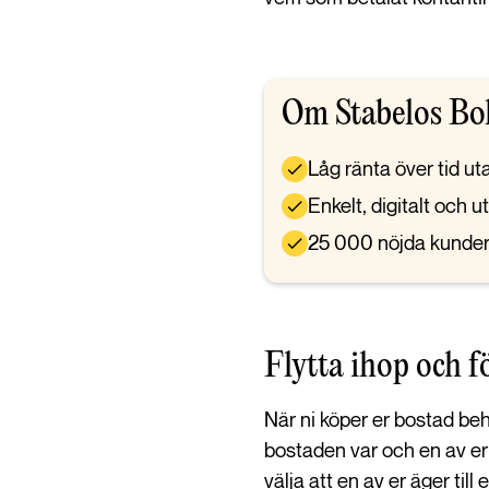
Om Stabelos Bo
Låg ränta över tid ut
Enkelt, digitalt och 
25 000 nöjda kunde
Flytta ihop och f
När ni köper er bostad behöv
bostaden var och en av er
välja att en av er äger ti