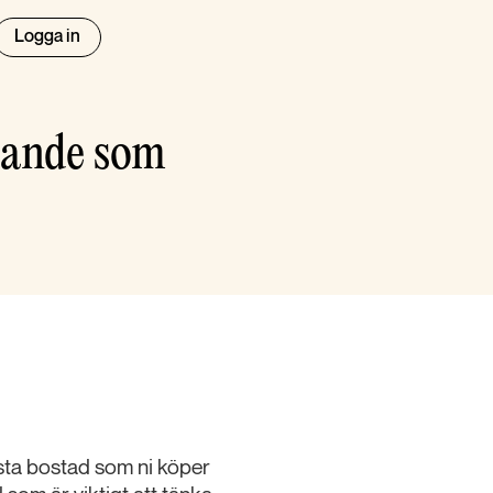
Logga in
ägande som
rsta bostad som ni köper