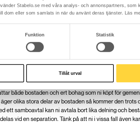
vänder Stabelo.se med våra analys- och annonspartners, som 
stå på bolånet tillsammans? För att kunna låna tillsamman
ill dom eller som samlats in när du använt deras tjänster. Läs m
tällning och att ingen av er har en betalningsanmärkning.
ntantinsatsen var och en av er har betalat så är ni båda so
Funktion
Statistik
lånet ni har tillsammans. Det betyder att ni båda är ansva
et så faller hela betalningen på dig.
Tillåt urval
i av sambolagen vilket innebär att ni vid en separation d
ar både bostaden och ert bohag som ni köpt för gemen
 äger olika stora delar av bostaden så kommer den trots de
d ett samboavtal kan ni avtala bort lika delning och bestä
s vid en separation. Tänk på att ni i vissa fall även ka