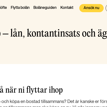
öfte
Flytta bolån
Bolåneguiden
Kontakt
Ansök nu
p – lån, kontantinsats och 
å när ni flyttar ihop
op och köpa en bostad tillsammans? Det är kanske er fö