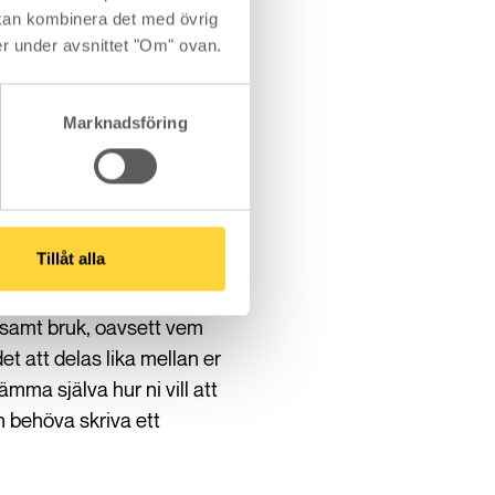
kan kombinera det med övrig
s krävs det vanligen att ni
er under avsnittet "Om" ovan.
lidariskt
Marknadsföring
riga för hela lånet, om din
Tillåt alla
elar lika på hela er
samt bruk, oavsett vem
t att delas lika mellan er
mma själva hur ni vill att
n behöva skriva ett