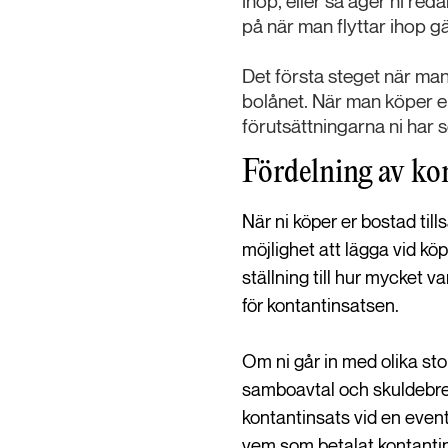
ihop, eller så äger ni re
på när man flyttar ihop g
Det första steget när man
bolånet. När man köper en
förutsättningarna ni har 
Fördelning av ko
När ni köper er bostad til
möjlighet att lägga vid köp
ställning till hur mycket v
för kontantinsatsen.
Om ni går in med olika sto
samboavtal och skuldebrev
kontantinsats vid en event
vem som betalat kontanti