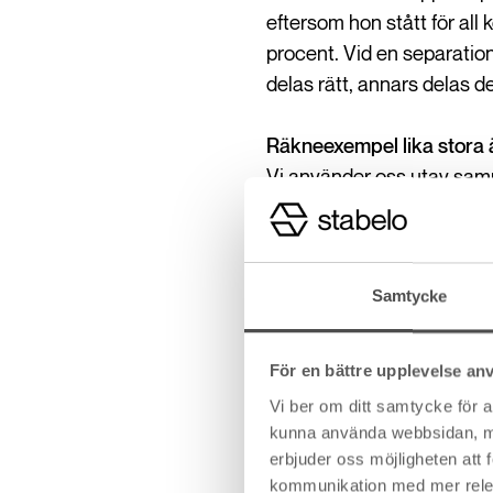
eftersom hon stått för all
procent. Vid en separation
delas rätt, annars delas d
Räkneexempel lika stora 
Vi använder oss utav samm
lika stor del för att båda s
sin kontantinsats om de sk
anger att Simon har en sku
Samtycke
De har genom skuldebrevet 
och försäljning så får Sand
För en bättre upplevelse an
förlust).
Vi ber om ditt samtycke för 
kunna använda webbsidan, men 
Flytta ihop och t
erbjuder oss möjligheten att
kommunikation med mer releva