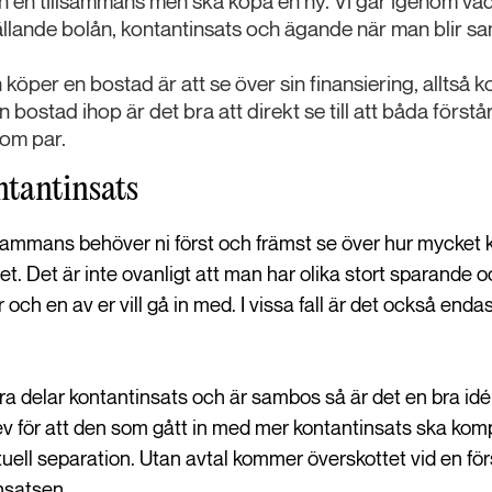
dan en tillsammans men ska köpa en ny. Vi går igenom vad
ällande bolån, kontantinsats och ägande när man blir s
 köper en bostad är att se över sin finansiering, alltså 
 bostad ihop är det bra att direkt se till att båda förs
som par.
ntantinsats
lsammans behöver ni först och främst se över hur mycket 
et. Det är inte ovanligt att man har olika stort sparande 
ar och en av er vill gå in med. I vissa fall är det också en
ra delar kontantinsats och är sambos så är det en bra idé 
 för att den som gått in med mer kontantinsats ska kom
uell separation. Utan avtal kommer överskottet vid en förs
nsatsen.