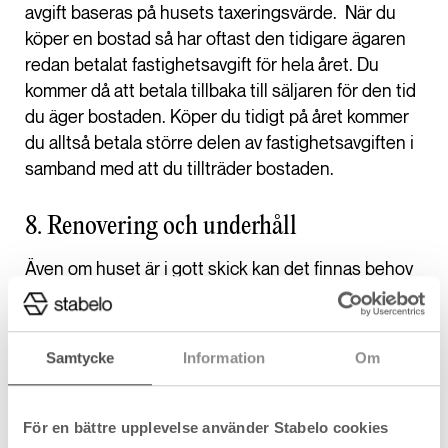
avgift baseras på husets taxeringsvärde. När du
köper en bostad så har oftast den tidigare ägaren
redan betalat fastighetsavgift för hela året. Du
kommer då att betala tillbaka till säljaren för den tid
du äger bostaden. Köper du tidigt på året kommer
du alltså betala större delen av fastighetsavgiften i
samband med att du tillträder bostaden.
8. Renovering och underhåll
Även om huset är i gott skick kan det finnas behov
av renoveringar eller uppdateringar. Det är därför
viktigt att budgetera för dessa utgifter, särskilt om
du köper ett äldre hus. Små renoveringar kan
Samtycke
Information
Om
snabbt lägga till stora summor.
9. Driftkostnader
För en bättre upplevelse använder Stabelo cookies