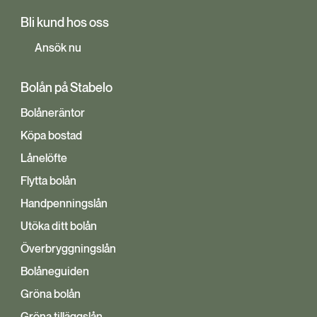
Bli kund hos oss
Ansök nu
Bolån på Stabelo
Bolåneräntor
Köpa bostad
Lånelöfte
Flytta bolån
Handpenningslån
Utöka ditt bolån
Överbryggningslån
Bolåneguiden
Gröna bolån