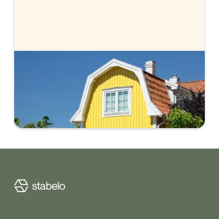
Lagfart - vad kostar det?
När du köper en bostad behöver du ansöka om
lagfart. Vi går igenom vad det är och hur mycket
det kostar.