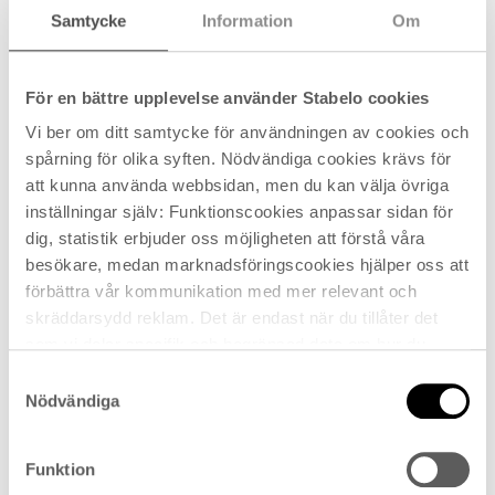
inte.
Samtycke
Information
Om
Till exempel, om marken sluttar mot byggnaden,
kan köparen förvänta sig vissa fuktskador.
För en bättre upplevelse använder Stabelo cookies
Vi ber om ditt samtycke för användningen av cookies och
Exempel på dolda fel inkluderar skadedjur,
spårning för olika syften. Nödvändiga cookies krävs för
fuktskador, mögel, läckage, konstruktionsfel,
att kunna använda webbsidan, men du kan välja övriga
dräneringsproblem, elfel och brister i ventilationen.
inställningar själv: Funktionscookies anpassar sidan för
Säljaren ansvarar för att åtgärda sådana fel, även
dig, statistik erbjuder oss möjligheten att förstå våra
om de inte var medvetna om dem när fastigheten
besökare, medan marknadsföringscookies hjälper oss att
såldes.
förbättra vår kommunikation med mer relevant och
skräddarsydd reklam. Det är endast när du tillåter det
som vi delar specifik och begränsad data om hur du
använder Stabelo.se med våra analys- och
Säljarens överlåtelsebesiktning
Samtyckesval
annonspartners, som kan kombinera det med övrig data
Nödvändiga
som du själv förmedlat till dom eller som samlats in när
Det är vanligt att säljaren har gjort en
du använt deras tjänster. Läs mer under avsnittet "Om"
överlåtelsebesiktning redan innan visningen. Det är
Funktion
ovan.
ofta en fördel både för säljare och köpare. Säljaren