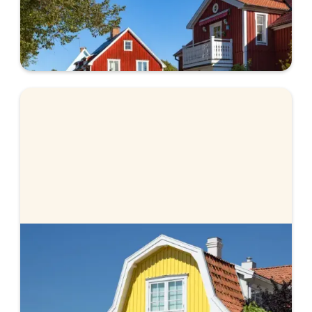
Ska du köpa hus?
Lär dig mer om vad som är viktigt att tänka på
när du ska köpa hus.
Lagfart - vad kostar det?
När du köper en bostad behöver du ansöka om
lagfart. Vi går igenom vad det är och hur mycket
det kostar.