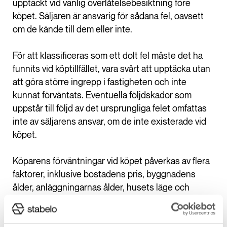
upptäckt vid vanlig överlåtelsebesiktning före
köpet. Säljaren är ansvarig för sådana fel, oavsett
om de kände till dem eller inte.
För att klassificeras som ett dolt fel måste det ha
funnits vid köptillfället, vara svårt att upptäcka utan
att göra större ingrepp i fastigheten och inte
kunnat förväntats. Eventuella följdskador som
uppstår till följd av det ursprungliga felet omfattas
inte av säljarens ansvar, om de inte existerade vid
köpet.
Köparens förväntningar vid köpet påverkas av flera
faktorer, inklusive bostadens pris, byggnadens
ålder, anläggningarnas ålder, husets läge och
byggnadsnormer när fastigheten byggdes. Dessa
faktorer avgör om ett fel betraktas som dolt eller