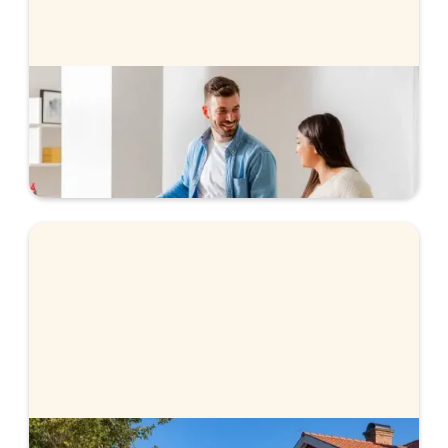
Bolån när du köper bostad
Vi hjälper dig med bolånet när du köper bostad.
Ansök helt digitalt och få svar direkt.