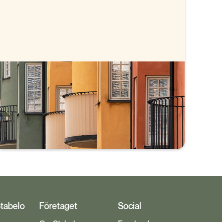
Prognos för bolåneräntor
Vi går igenom Riksbankens senaste räntebesked,
vad Riksbanken och marknaden har för prognos
på styrräntan och hur det i sin tur påverkar
bolåneräntorna.
Stabelo
Företaget
Social