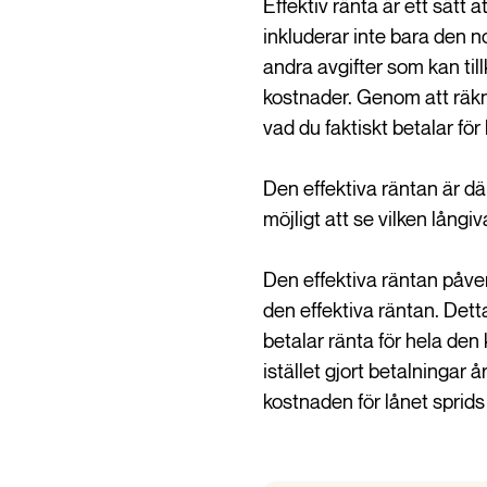
Effektiv ränta är ett sätt 
inkluderar inte bara den n
andra avgifter som kan til
kostnader. Genom att räkn
vad du faktiskt betalar för 
Den effektiva räntan är dä
möjligt att se vilken lång
Den effektiva räntan påver
den effektiva räntan. Detta 
betalar ränta för hela de
istället gjort betalningar å
kostnaden för lånet sprids