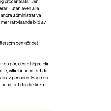
rlig procentsats. Den
erar – utan även alla
h andra administrativa
mer rättvisande bild av
 eftersom den gör det
r du gör, desto högre blir
älle, vilket innebär att du
rjan av perioden. Hade du
 innebär att den faktiska