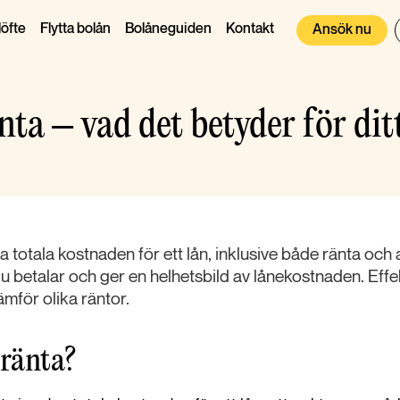
öfte
Flytta bolån
Bolåneguiden
Kontakt
Ansök nu
nta – vad det betyder för dit
ga totala kostnaden för ett lån, inklusive både ränta och 
du betalar och ger en helhetsbild av lånekostnaden. Effek
jämför olika räntor.
 ränta?