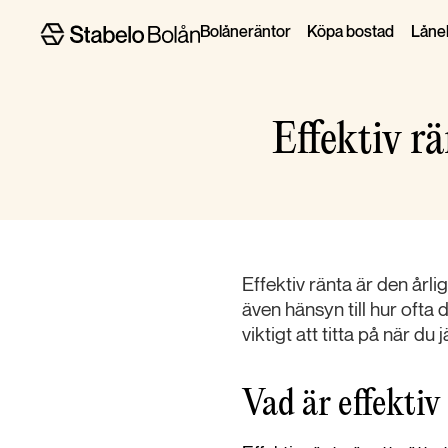
Bolåneräntor
Köpa bostad
Lånel
Effektiv rä
Effektiv ränta är den årli
även hänsyn till hur ofta 
viktigt att titta på när du 
Vad är effektiv