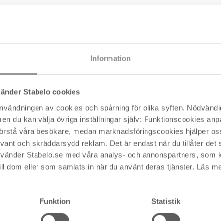
enom att slå ihop den nominella räntan med övriga avgift
ningar som görs per år. För att illustrera hur den effekti
t exempel. Säg att du vill låna 1 000 000 kronor med en no
d.
Information
några extra avgifter för detta lån, skulle den effektiva rä
vänder Stabelo cookies
a 4,07 %. Anledningen till att den blir något högre är på g
användningen av cookies och spårning för olika syften. Nödvändig
du kan välja övriga inställningar själv: Funktionscookies anpas
 en uppläggningsavgift och aviavgifter, skulle den effekt
 förstå våra besökare, medan marknadsföringscookies hjälper oss 
 4,5 %.
nt och skräddarsydd reklam. Det är endast när du tillåter det s
vänder Stabelo.se med våra analys- och annonspartners, som 
a och aviavgifterna som är det viktigaste att ta hänsyn til
ill dom eller som samlats in när du använt deras tjänster. Läs m
kt betalar.
Funktion
Statistik
tan andra kostnader