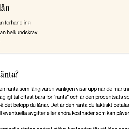
lån
an förhandling
utan helkundskrav
r
ränta?
en ränta som långivaren vanligen visar upp när de markna
dagligt tal oftast bara för "ränta" och är den procentsats 
det belopp du lånar. Det är den ränta du faktiskt betalar
ll eventuella avgifter eller andra kostnader som kan påverk