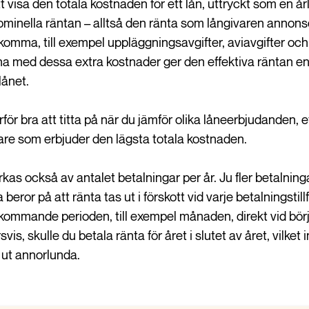
att visa den totala kostnaden för ett lån, uttryckt som en å
ominella räntan – alltså den ränta som långivaren annons
lkomma, till exempel uppläggningsavgifter, aviavgifter oc
a med dessa extra kostnader ger den effektiva räntan en 
lånet.
rför bra att titta på när du jämför olika låneerbjudanden,
ivare som erbjuder den lägsta totala kostnaden.
kas också av antalet betalningar per år. Ju fler betalninga
beror på att ränta tas ut i förskott vid varje betalningstillf
n kommande perioden, till exempel månaden, direkt vid bö
rsvis, skulle du betala ränta för året i slutet av året, vilket
 ut annorlunda.