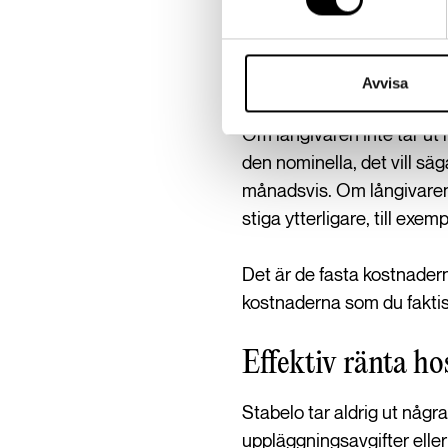
För att illustrera hur den e
låna 1 000 000 kronor me
Lånet ska betalas av varj
Avvisa
Om långivaren inte tar ut 
den nominella, det vill säg
månadsvis. Om långivaren o
stiga ytterligare, till exem
Det är de fasta kostnadern
kostnaderna som du faktis
Effektiv ränta ho
Stabelo tar aldrig ut några 
uppläggningsavgifter eller