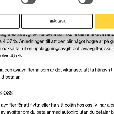
ffektiva räntan kan påverka ditt bolån, låt oss titta på ett 
d en nominell ränta på 4 %.
e månad.
Tillåt urval
några extra avgifter för detta lån, skulle den effektiva rä
a 4,07 %. Anledningen till att den blir något högre är på g
ckså tar ut en uppläggningsavgift och aviavgifter, skull
pelvis 4,5 %.
a och aviavgifterna som är det viktigaste att ta hänsyn til
kt betalar.
s oss
avgifter för att flytta eller ha sitt bolån hos oss. Vi har al
 aviavgifter om du betalar med autogiro utan du betalar b