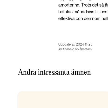
amortering. Trots det så är
betalas månadsvis till oss
effektiva och den nomine
Uppdaterat: 2024-11-25
Av: Stabelo bolåneteam
Andra intressanta ämnen