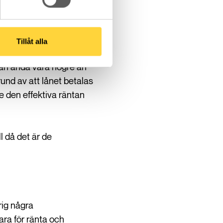
exempel. Säg att du vill
Tillåt alla
ntan ändå vara högre än
rund av att lånet betalas
e den effektiva räntan
l då det är de
drig några
ara för ränta och