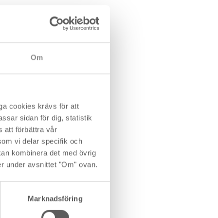
er. Beräkningen tar också
va räntan kan påverka ditt
minell ränta på 4 %. Lånet
Om
ntan ändå vara högre än
rund av att lånet betalas
a cookies krävs för att
sar sidan för dig, statistik
iva räntan stiga
att förbättra vår
om vi delar specifik och
kan kombinera det med övrig
l då det är de
er under avsnittet "Om" ovan.
Marknadsföring