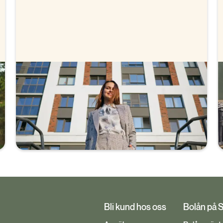
Stabelos bolåneräntor
Vi erbjuder färdigförhandlade räntor, helt utan
förhandling. Se våra räntor.
Bli kund hos oss
Bolån på 