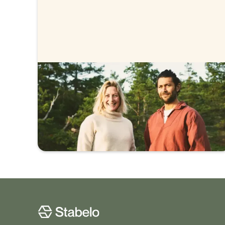
Stabelos
bolåneräntor
Vi erbjuder färdigförhandlad ränta, helt utan
förhandling. Se våra räntor.