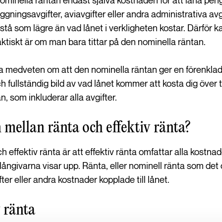
minella räntan endast själva kostnaden för att låna peng
ningsavgifter, aviavgifter eller andra administrativa avgi
å som lägre än vad lånet i verkligheten kostar. Därför kan 
 faktiskt är om man bara tittar på den nominella räntan.
vara medveten om att den nominella räntan ger en förenkla
ch fullständig bild av vad lånet kommer att kosta dig över t
an, som inkluderar alla avgifter.
 mellan ränta och effektiv ränta?
h effektiv ränta är att effektiv ränta omfattar alla kostna
långivarna visar upp. Ränta, eller nominell ränta som det 
fter eller andra kostnader kopplade till lånet.
 ränta