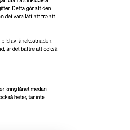
ar, utan att inkludera
fter. Detta gör att den
det vara lätt att tro att
d bild av lånekostnaden.
id, är det bättre att också
der kring lånet medan
också heter, tar inte