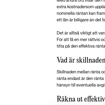
Med andra ord visar den no
extra kostnadersom upplägg
nominella räntan kan framst
ett lån är billigare än det
Det är alltså viktigt att 
För att få en mer rättvis o
titta på den effektiva ränt
Vad är skillnaden
Skillnaden mellan ränta oc
ränta endast är den ränta 
hänsyn till eventuella avgi
Räkna ut effektiv