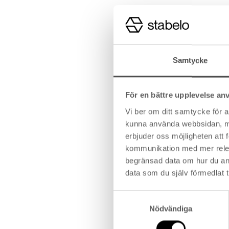
Effektiv ränta räknas ut g
hänsyn till hur många betal
bolån, låt oss titta på et
ska betalas av varje måna
Samtycke
Om långivaren inte tar ut 
För en bättre upplevelse an
den nominella, det vill säg
Vi ber om ditt samtycke för 
månadsvis.
kunna använda webbsidan, men 
Om långivaren också tar ut
erbjuder oss möjligheten att
ytterligare, till exempelvis
kommunikation med mer releva
begränsad data om hur du an
Det är de fasta kostnadern
data som du själv förmedlat t
kostnaderna som du faktis
Samtyckesval
Nödvändiga
Effektiv ränta u