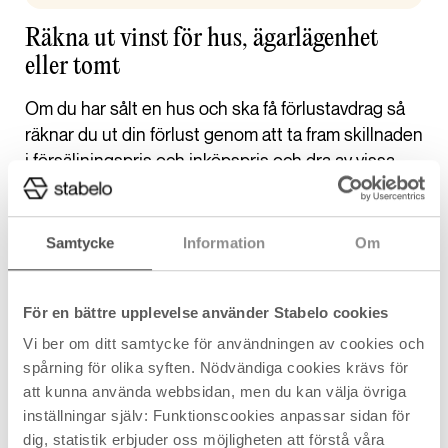
Räkna ut vinst för hus, ägarlägenhet
eller tomt
Om du har sålt en hus och ska få förlustavdrag så
räknar du ut din förlust genom att ta fram skillnaden
i försäljningspris och inköpspris och dra av vissa
kostnader så som försäljningsutgifter och
förbättringsutgifter. Du får också dra av kostnader
du har haft för lagfart och pantbrev.
Samtycke
Information
Om
För en bättre upplevelse använder Stabelo cookies
Räkna ut vinst för hus, ägarlägenhet
Vi ber om ditt samtycke för användningen av cookies och
eller tomt
spårning för olika syften. Nödvändiga cookies krävs för
att kunna använda webbsidan, men du kan välja övriga
Försäljningspris
inställningar själv: Funktionscookies anpassar sidan för
- Inköpspris
dig, statistik erbjuder oss möjligheten att förstå våra