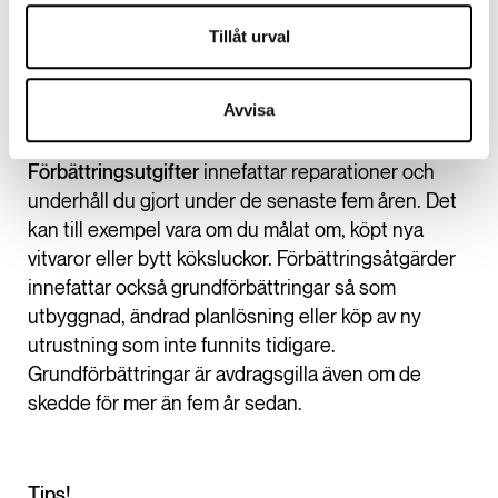
annat
mäklararvode
, annons på Hemnet, vissa
Tillåt urval
utgifter för homestyling, kostnad för
energideklaration, försäkring mot dolda fel,
Avvisa
besiktning och överlåtelseavgift.
Förbättringsutgifter
innefattar reparationer och
underhåll du gjort under de senaste fem åren. Det
kan till exempel vara om du målat om, köpt nya
vitvaror eller bytt köksluckor. Förbättringsåtgärder
innefattar också grundförbättringar så som
utbyggnad, ändrad planlösning eller köp av ny
utrustning som inte funnits tidigare.
Grundförbättringar är avdragsgilla även om de
skedde för mer än fem år sedan.
Tips!