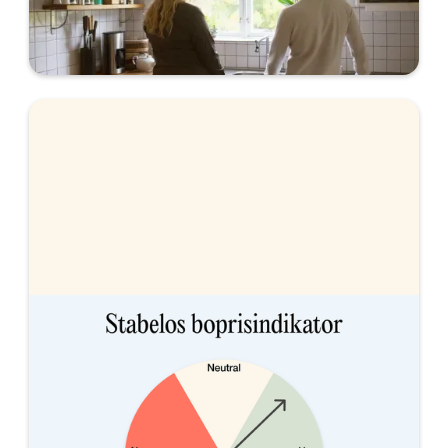
mäklare, att fixa inför visning och hur
budgivningen fungerar i vår säljguide.
Vart är bostadspriserna på väg?
Stabelos boprisindikator består av tre olika
indikatorer som historiskt har haft en stark
korrelation med vart bostadspriser är påväg. Läs
vår senaste uppdatering.