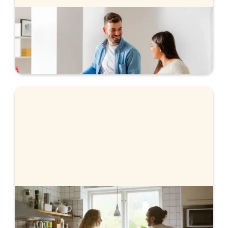
Bolån när du köper bostad
Vi hjälper dig med bolånet när du köper bostad.
Ansök helt digitalt och få svar direkt.
Säljguiden
Ska du sälja din bostad? Lär dig mer om att välja