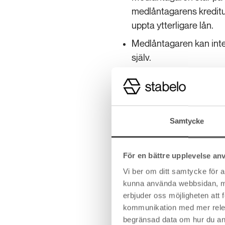
medlåntagarens kreditup
uppta ytterligare lån.
Medlåntagaren kan inte 
själv.
Juridik och äga
Det är viktigt att tänka 
Samtycke
Vissa bostadsrättsförening
När kan huvudlåntagaren t
barn? För att reda ut dessa 
För en bättre upplevelse an
Vi ber om ditt samtycke för 
Vad är skillnade
kunna använda webbsidan, men 
erbjuder oss möjligheten att
Skillnaden mellan medlån
kommunikation med mer releva
betalningsansvar för låne
begränsad data om hur du an