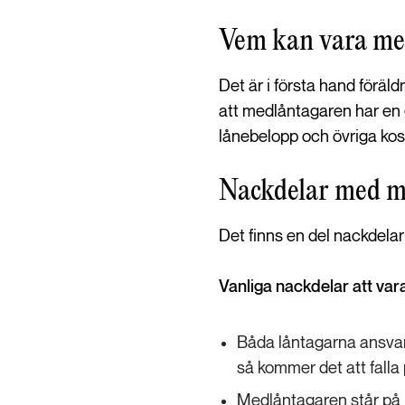
Vem kan vara med
Det är i första hand föräl
att medlåntagaren har en g
lånebelopp och övriga kos
Nackdelar med m
Det finns en del nackdelar
Vanliga nackdelar att va
Båda låntagarna ansvara
så kommer det att falla
Medlåntagaren står på l