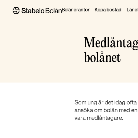
Bolåneräntor
Köpa bostad
Lånel
Medlåntaga
bolånet
Som ung är det idag ofta s
ansöka om bolån med en me
vara medlåntagare.