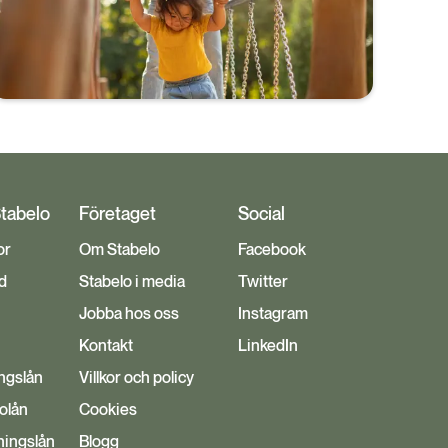
amortera och alla banker och långivare följer
samma amorteringskrav. Lär dig mer om hur det
fungerar och hur mycket du måste amortera.
Stabelo
Företaget
Social
or
Om Stabelo
Facebook
d
Stabelo i media
Twitter
Jobba hos oss
Instagram
Kontakt
LinkedIn
ngslån
Villkor och policy
bolån
Cookies
ingslån
Blogg