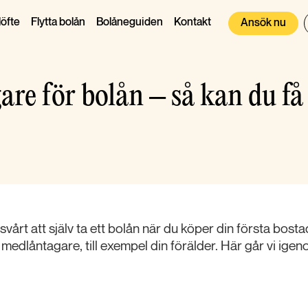
öfte
Flytta bolån
Bolåneguiden
Kontakt
Ansök nu
re för bolån – så kan du få
vårt att själv ta ett bolån när du köper din första bostad
dlåntagare, till exempel din förälder. Här går vi igen