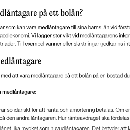
låntagare på ett bolån?
drar som kan vara medlåntagare till sina barns lån vid för
od ekonomi. Vi lägger stor vikt vid medlåntagarens inkomst
tnader. Till exempel vänner eller släktningar godkänns i
edlåntagare
 med att vara medlåntagare på ett bolån på en bostad du in
ra medlåntagare:
r solidariskt för att ränta och amortering betalas. Om en
 på den andra låntagaren. Hur ränteavdraget ska fördela
ånet lika mycket som huvudlåntagaren. Det betyder att l