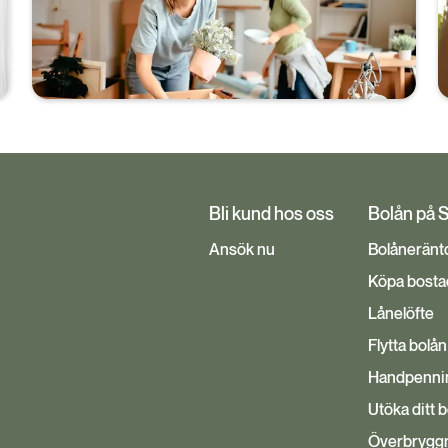
mycket du får låna och den påverkas av din
inkomst, familjesituation och ekonomi.
Bli kund hos oss
Bolån på 
Ansök nu
Bolåneränt
Köpa bosta
Lånelöfte
Flytta bolån
Handpenni
Utöka ditt 
Överbryggn