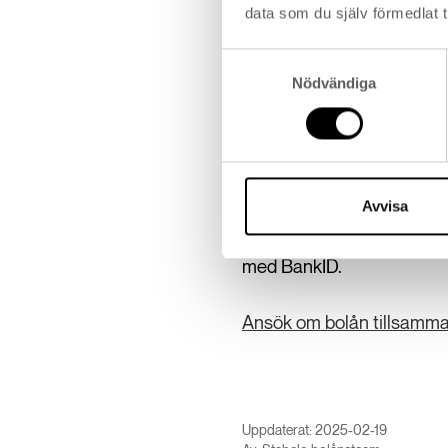
data som du själv förmedlat t
betala tillbaka ett lån om
lånesumman och ska betala
Samtyckesval
med på lånet och har sam
Nödvändiga
samma utsträckning som m
Så ansöker du o
Avvisa
Om du vill ansöka om lån 
ansökan. Din medlåntaga
med BankID.
Ansök om bolån tillsamm
Uppdaterat: 2025-02-19