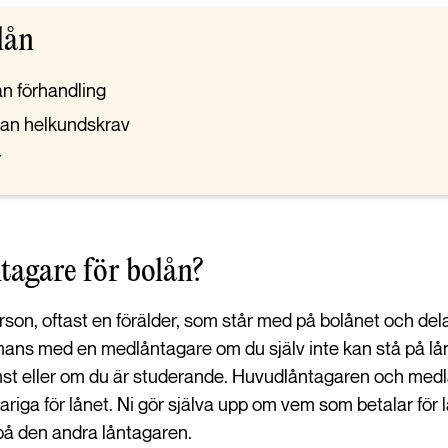
lån
an förhandling
utan helkundskrav
r
tagare för bolån?
on, oftast en förälder, som står med på bolånet och dela
ans med en medlåntagare om du själv inte kan stå på låne
omst eller om du är studerande. Huvudlåntagaren och med
ariga för lånet. Ni gör själva upp om vem som betalar för
 på den andra låntagaren.