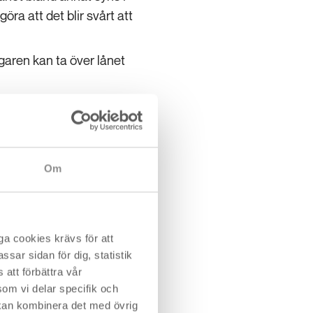
a att det blir svårt att
garen kan ta över lånet
en även äga bostaden?
Om
 vissa juridiska frågor.
nka på om du har flera
a cookies krävs för att
n?
sar sidan för dig, statistik
att förbättra vår
 lånet och har samma
om vi delar specifik och
 går i borgen för att
kan kombinera det med övrig