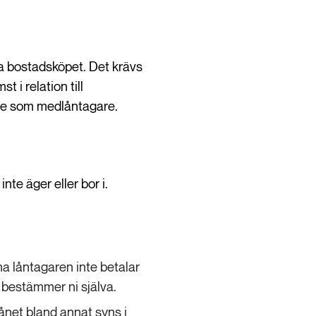
sta bostadsköpet. Det krävs
 i relation till
nte som medlåntagare.
te äger eller bor i.
a låntagaren inte betalar
s bestämmer ni själva.
ånet bland annat syns i