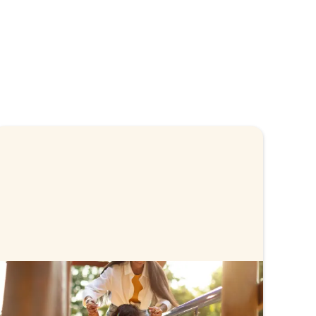
Hur mycket måste jag amortera?
Amorteringskravet styr hur mycket du måste