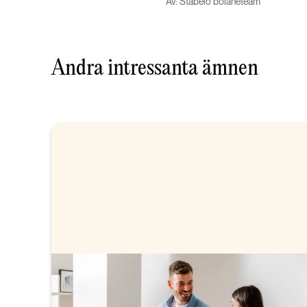
Av: Stabelo bolåneteam
Andra intressanta ämnen
Bolån när du köper bostad
Vi hjälper dig med bolånet när du köper bostad.