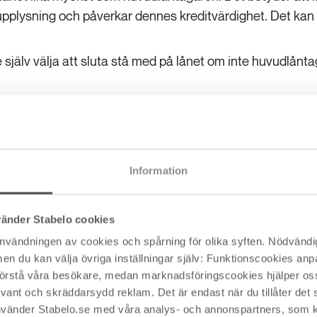
plysning och påverkar dennes kreditvärdighet. Det kan gör
själv välja att sluta stå med på lånet om inte huvudlånta
nde av bostaden
över hur ägandet av bostaden ska se ut, ska medlåntagar
Information
ar har krav på hur ägandet ser ut. Ni behöver även se över
a över lånet själv? Vad behöver du som medlåntagare tä
frågor är det bra att ta juridisk hjälp.
vänder Stabelo cookies
användningen av cookies och spårning för olika syften. Nödvändig
n mellan medlåntagare och borgensma
du kan välja övriga inställningar själv: Funktionscookies anpas
 förstå våra besökare, medan marknadsföringscookies hjälper oss 
tagare och borgensman är att medlåntagare står med på
nt och skräddarsydd reklam. Det är endast när du tillåter det s
t som huvudlåntagaren medan borgensman innebär att man
vänder Stabelo.se med våra analys- och annonspartners, som 