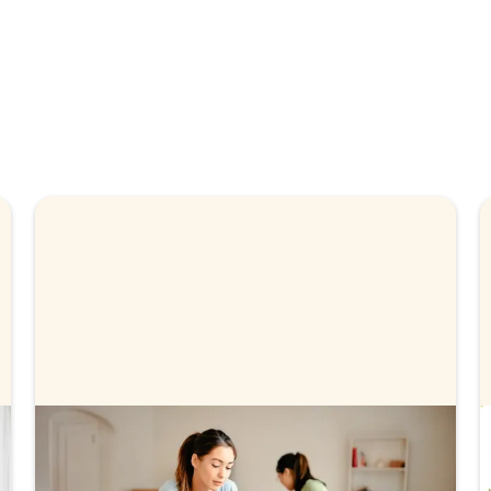
Vad ingår i en kreditbedömning?
En kreditbedömning görs när vi ska bedöma hur