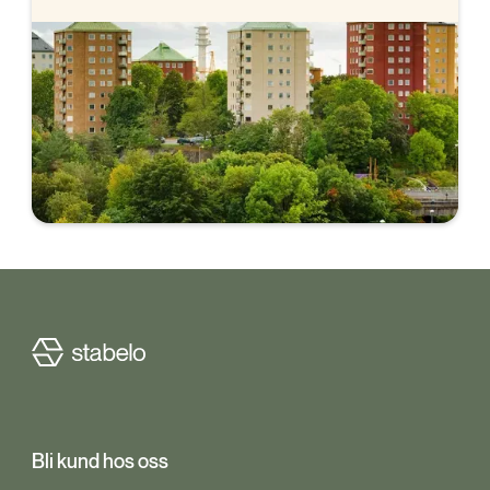
Prognos
för bolåneräntor
Vi går igenom Riksbankens senaste
räntebesked, vad Riksbanken och marknaden
har för prognos på styrräntan och hur det i sin
tur påverkar bolåneräntorna.
Bli kund hos oss