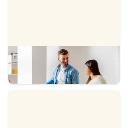
Bolån när du köper bostad
Vi hjälper dig med bolånet när du köper bostad.
Ansök helt digitalt och få svar direkt.