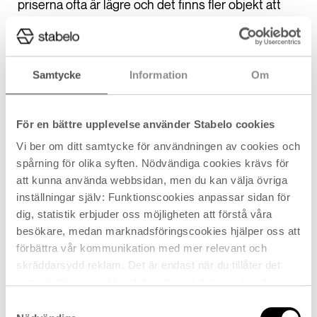
priserna ofta är lägre och det finns fler objekt att
välja mellan.
Under en högkonjunktur kan stigande
Samtycke
Information
Om
bostadspriser innebära att din bostad ökar i värde.
Det kan också innebära att det blir dyrare att köpa
en ny bostad eller att flytta till ett större hem.
För en bättre upplevelse använder Stabelo cookies
Vi ber om ditt samtycke för användningen av cookies och
Hur påverkar konjunkturer bolån?
spårning för olika syften. Nödvändiga cookies krävs för
att kunna använda webbsidan, men du kan välja övriga
Bolåneräntorna påverkas direkt av Riksbankens
inställningar själv: Funktionscookies anpassar sidan för
styrränta, som justeras beroende på ekonomiska
dig, statistik erbjuder oss möjligheten att förstå våra
förhållanden. Under en lågkonjunktur tenderar
besökare, medan marknadsföringscookies hjälper oss att
styrräntan att vara låg för att stimulera ekonomin,
förbättra vår kommunikation med mer relevant och
vilket resulterar i lägre bolåneräntor. Detta kan göra
skräddarsydd reklam. Det är endast när du tillåter det
det billigare att låna pengar, men det är också
som vi delar specifik och begränsad data om hur du
viktigt att vara medveten om den ökade risken för
använder Stabelo.se med våra analys- och
Samtyckesval
arbetslöshet och minskade inkomster.
annonspartners, som kan kombinera det med övrig data