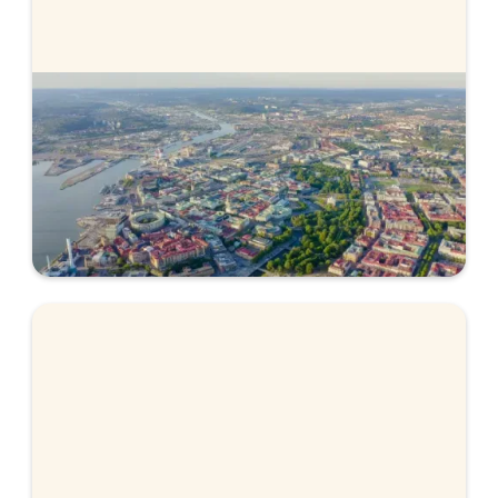
Hur påverkar styrräntan bolåneräntor?
Styrräntan är Riksbankens främsta verktyg för
att påverka inflationen och har påverkan även
på bolåneräntorna. Läs hur den påverkar
bolåneräntorna.